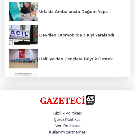
Urfa’da Ambulansta Doğum Yaptı
Devrilen Otomobilde 3 Kişi Yaralandı
Haliliye'den Gençlere Büyük Destek
Çok Sayıda Ürün Ele Geçirildi
Hikmet Başak’tan Ulaşım Çalışması
Gizlilik Politikası
Çerez Politikası
Veri Politikası
Atatürk Bulvarında Asfalt Yenileniyor
Kullanım Şartnamesi