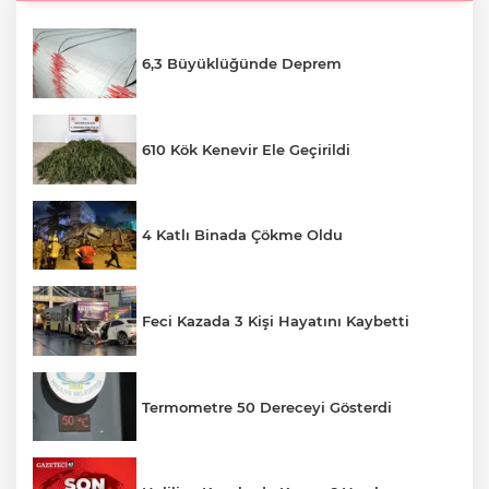
6,3 Büyüklüğünde Deprem
610 Kök Kenevir Ele Geçirildi
4 Katlı Binada Çökme Oldu
Feci Kazada 3 Kişi Hayatını Kaybetti
Termometre 50 Dereceyi Gösterdi