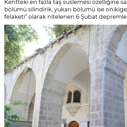
Kentteki en fazla taş süslemesi özelliğine s
bölümü silindirik, yukarı bölümü ise onikig
felaketi" olarak nitelenen 6 Şubat depremler