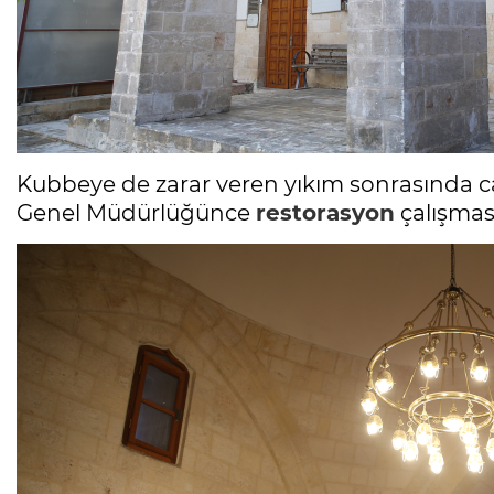
Kubbeye de zarar veren yıkım sonrasında
Genel Müdürlüğünce
restorasyon
çalışması