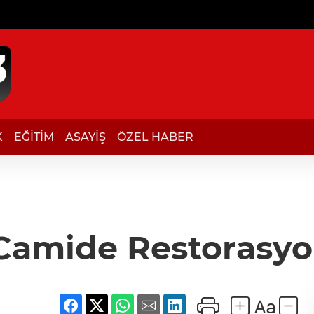
K
EĞİTİM
ASAYİŞ
ÖZEL HABER
k Camide Restoras