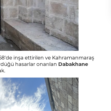
68'de inşa ettirilen ve Kahramanmaraş
rdüğü hasarlar onarılan
Dabakhane
ak.