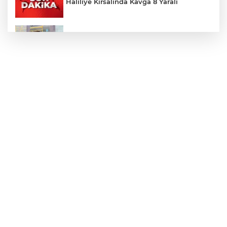
Haliliye Kırsalında Kavga 8 Yaralı
Toplu Taşımada Klima Denetimleri
Hikmet Başak’tan Ulaşım Çalışması
Sezon 18 Ağustos'ta Başlayacak
LGS Yerleştirme Sonuçları Açıklandı