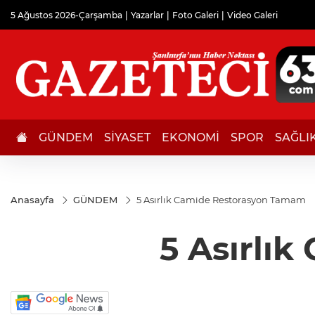
5 Ağustos 2026-Çarşamba
Yazarlar
Foto Galeri
Video Galeri
GÜNDEM
SİYASET
EKONOMİ
SPOR
SAĞLI
Anasayfa
GÜNDEM
5 Asırlık Camide Restorasyon Tamam
5 Asırlı