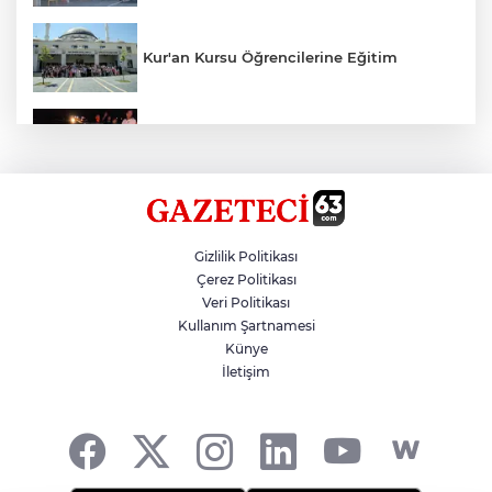
Kur'an Kursu Öğrencilerine Eğitim
Otomobil Eşeğe Çarptı 4 Yaralı
Siverek’te Mahmut Gülel Dönemi
Gizlilik Politikası
Çerez Politikası
Veri Politikası
Filistin Konvoyuna Coşkulu Karşılama
Kullanım Şartnamesi
Künye
İletişim
Kazada 1 Kişi Öldü, 1 Kişi Yaralandı