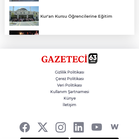
Kur'an Kursu Öğrencilerine Eğitim
Otomobil Eşeğe Çarptı 4 Yaralı
Siverek’te Mahmut Gülel Dönemi
Gizlilik Politikası
Çerez Politikası
Veri Politikası
Filistin Konvoyuna Coşkulu Karşılama
Kullanım Şartnamesi
Künye
İletişim
Kazada 1 Kişi Öldü, 1 Kişi Yaralandı