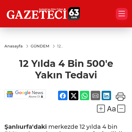
Anasayfa
GÜNDEM
12
Yılda
4 Bin
12 Yılda 4 Bin 500'e
500'e
Yakın
Tedavi
Yakın Tedavi
Şanlıurfa'daki
merkezde 12 yılda 4 bin