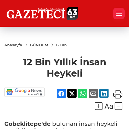
Anasayfa
GÜNDEM
12 Bin
Yıllık
İnsan
12 Bin Yıllık İnsan
Heykeli
Heykeli
Göbeklitepe'de
bulunan insan heykeli