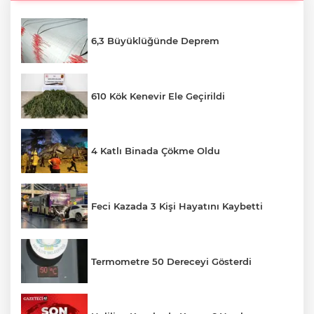
6,3 Büyüklüğünde Deprem
610 Kök Kenevir Ele Geçirildi
4 Katlı Binada Çökme Oldu
Feci Kazada 3 Kişi Hayatını Kaybetti
Termometre 50 Dereceyi Gösterdi