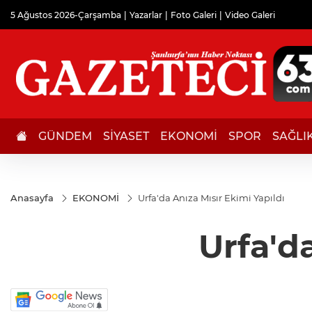
5 Ağustos 2026-Çarşamba
Yazarlar
Foto Galeri
Video Galeri
GÜNDEM
SİYASET
EKONOMİ
SPOR
SAĞLI
Anasayfa
EKONOMİ
Urfa'da Anıza Mısır Ekimi Yapıldı
Urfa'd