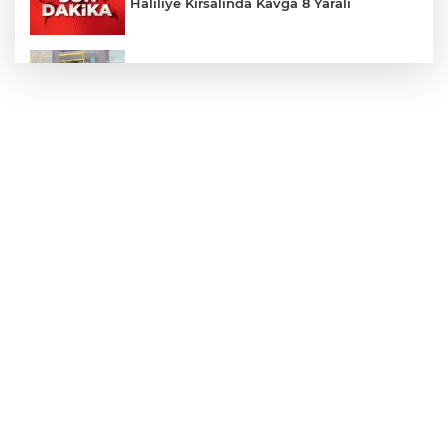
Haliliye Kırsalında Kavga 8 Yaralı
Toplu Taşımada Klima Denetimleri
Hikmet Başak’tan Ulaşım Çalışması
Sezon 18 Ağustos'ta Başlayacak
LGS Yerleştirme Sonuçları Açıklandı