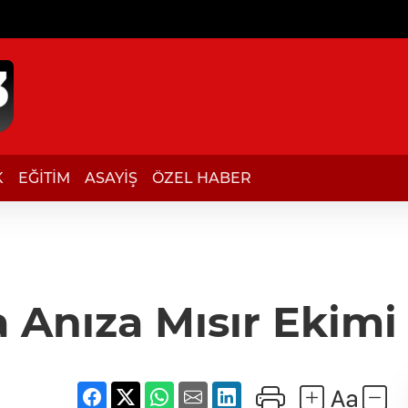
K
EĞİTİM
ASAYİŞ
ÖZEL HABER
a Anıza Mısır Ekimi 