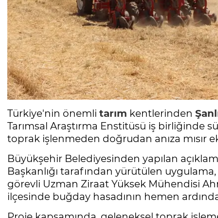
Türkiye'nin önemli
tarım
kentlerinden
Şanl
Tarımsal Araştırma Enstitüsü iş birliğinde s
toprak işlenmeden doğrudan anıza mısır eki
Büyükşehir Belediyesinden yapılan açıklam
Başkanlığı tarafından yürütülen uygulama,
görevli Uzman Ziraat Yüksek Mühendisi Ahm
ilçesinde buğday hasadının hemen ardından 
Proje kapsamında, geleneksel toprak işlem