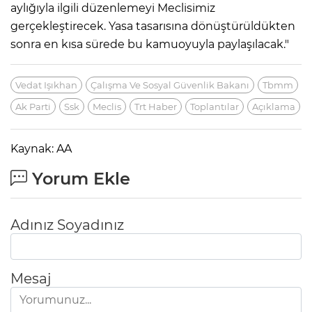
aylığıyla ilgili düzenlemeyi Meclisimiz
gerçekleştirecek. Yasa tasarısına dönüştürüldükten
sonra en kısa sürede bu kamuoyuyla paylaşılacak."
Vedat Işıkhan
Çalışma Ve Sosyal Güvenlik Bakanı
Tbmm
Ak Parti
Ssk
Meclis
Trt Haber
Toplantılar
Açıklama
Kaynak: AA
Yorum Ekle
Adınız Soyadınız
Mesaj