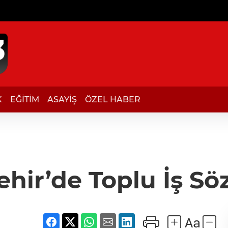
K
EĞİTİM
ASAYİŞ
ÖZEL HABER
hir’de Toplu İş Sö