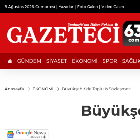
8 Ağustos 2026-Cumartesi
Yazarlar
Foto Galeri
Video Galeri
GÜNDEM
SİYASET
EKONOMİ
SPOR
SAĞLI
Anasayfa
EKONOMİ
Büyükşehir’de Toplu İş Sözleşmesi
Büyükşe