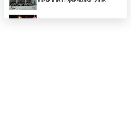
Kur'an Kursu Öğrencilerine Eğitim
Otomobil Eşeğe Çarptı 4 Yaralı
Siverek’te Mahmut Gülel Dönemi
Filistin Konvoyuna Coşkulu Karşılama
Kazada 1 Kişi Öldü, 1 Kişi Yaralandı