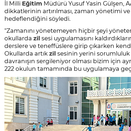
İl Milli
Eğitim
Müdürü Yusuf Yasin Gülşen, A
dikkatlerinin artırılması, zaman yönetimi ve
hedeflendiğini söyledi.
"Zamanını yönetemeyen hiçbir şeyi yönet
okullarda
zil
sesi uygulamasını kaldırdıkları
derslere ve teneffüslere girip çıkarken kend
Okullarda artık
zil
sesinin yerini sorumluluk 
davranışın sergileniyor olması bizim için ayrı
222 okulun tamamında bu uygulamaya geçen i