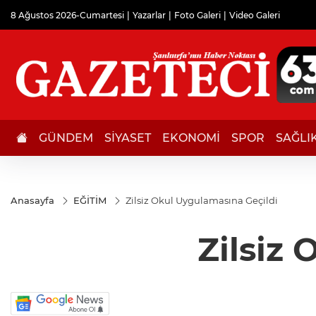
8 Ağustos 2026-Cumartesi
Yazarlar
Foto Galeri
Video Galeri
GÜNDEM
SİYASET
EKONOMİ
SPOR
SAĞLI
Anasayfa
EĞİTİM
Zilsiz Okul Uygulamasına Geçildi
Zilsiz