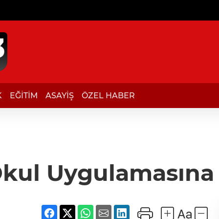
K
EĞİTİM
ASAYİŞ
ÖZEL HABER
 Okul Uygulamasına 