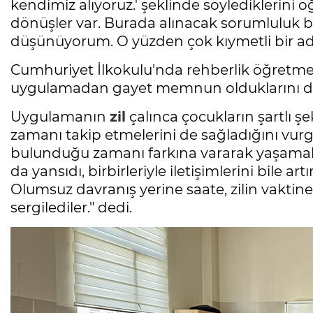
kendimiz alıyoruz.' şeklinde söylediklerini 
dönüşler var. Burada alınacak sorumluluk bil
düşünüyorum. O yüzden çok kıymetli bir ad
Cumhuriyet İlkokulu'nda rehberlik öğretmen
uygulamadan gayet memnun olduklarını dil
Uygulamanın
zil
çalınca çocukların şartlı ş
zamanı takip etmelerini de sağladığını vurg
bulunduğu zamanı farkına vararak yaşamalar
da yansıdı, birbirleriyle iletişimlerini bile art
Olumsuz davranış yerine saate, zilin vaktin
sergilediler." dedi.