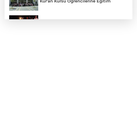
Kur'an Kursu Öğrencilerine Eğitim
Otomobil Eşeğe Çarptı 4 Yaralı
Siverek’te Mahmut Gülel Dönemi
Filistin Konvoyuna Coşkulu Karşılama
Kazada 1 Kişi Öldü, 1 Kişi Yaralandı