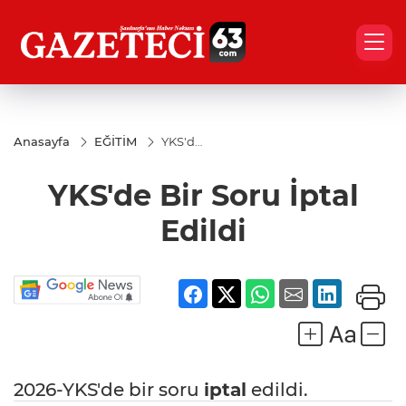
Anasayfa
EĞİTİM
YKS'de
Bir
Soru
YKS'de Bir Soru İptal
İptal
Edildi
Edildi
2026-YKS'de bir soru
iptal
edildi.