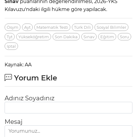
Sınav
puanlarının değerlendirilmesi, 2026-YKS
Kılavuzu'ndaki ilgili hükme göre yapılacak.
Ösym
Ayt
Matematik Testi
Türk Dili
Sosyal Bilimler
Tyt
Yükseköğretim
Son Dakika
Sınav
Eğitim
Soru
Iptal
Kaynak: AA
Yorum Ekle
Adınız Soyadınız
Mesaj