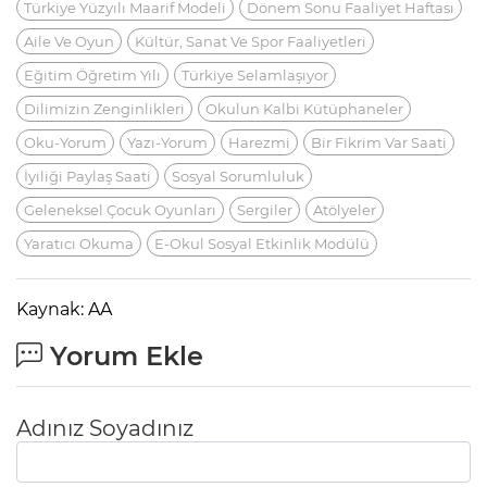
Türkiye Yüzyılı Maarif Modeli
Dönem Sonu Faaliyet Haftası
Aile Ve Oyun
Kültür, Sanat Ve Spor Faaliyetleri
Eğitim Öğretim Yılı
Türkiye Selamlaşıyor
Dilimizin Zenginlikleri
Okulun Kalbi Kütüphaneler
Oku-Yorum
Yazı-Yorum
Harezmi
Bir Fikrim Var Saati
İyiliği Paylaş Saati
Sosyal Sorumluluk
Geleneksel Çocuk Oyunları
Sergiler
Atölyeler
Yaratıcı Okuma
E-Okul Sosyal Etkinlik Modülü
Kaynak: AA
Yorum Ekle
Adınız Soyadınız