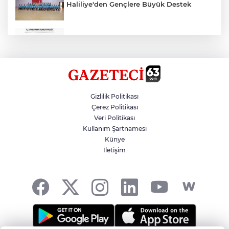
Haliliye'den Gençlere Büyük Destek
Çok Sayıda Ürün Ele Geçirildi
Hikmet Başak’tan Ulaşım Çalışması
Gizlilik Politikası
Çerez Politikası
Veri Politikası
Atatürk Bulvarında Asfalt Yenileniyor
Kullanım Şartnamesi
Künye
İletişim
Gazze'de Soykırım Devam Ediyor