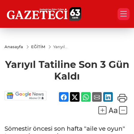
Anasayfa
EĞİTİM
Yarıyıl
Tatiline
Son 3
Yarıyıl Tatiline Son 3 Gün
Gün
Kaldı
Kaldı
Sömestir öncesi son hafta "aile ve oyun"