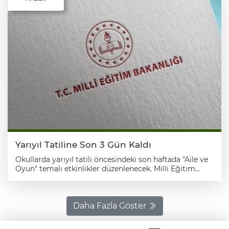
Yarıyıl Tatiline Son 3 Gün Kaldı
Okullarda yarıyıl tatili öncesindeki son haftada "Aile ve
Oyun" temalı etkinlikler düzenlenecek. Milli Eğitim
Bakanlığınca (MEB) Türkiye Yüzyılı Maarif Modeli
kapsamında, tüm okul türlerine yönelik olarak
hazırlanan ve öğrencilerin okulun son haftasında
yeteneklerinin ön plana çıkarıldığı "Dönem Sonu
Daha Fazla Göster
Faaliyet Haftası" etkinlikleri 2023-2024 eğitim öğretim
yılında uygulamaya kondu. 2024-2025 eğitim öğretim