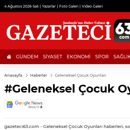
4 Ağustos 2026-Salı
Yazarlar
Foto Galeri
Video Galeri
GÜNDEM
SİYASET
EKONOMİ
SPOR
SAĞLI
Anasayfa
Haberler
Geleneksel Çocuk Oyunları
#Geleneksel Çocuk Oy
gazeteci63.com - Geleneksel Çocuk Oyunları haberleri, son