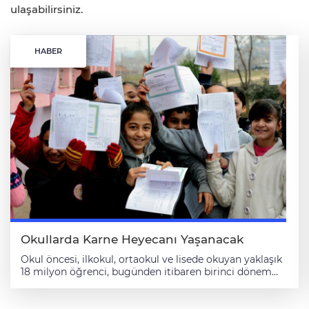
ulaşabilirsiniz.
HABER
Okullarda Karne Heyecanı Yaşanacak
Okul öncesi, ilkokul, ortaokul ve lisede okuyan yaklaşık
18 milyon öğrenci, bugünden itibaren birinci dönem
karnelerini alarak yarıyıl tatiline girecek. Türkiye'de 8
Eylül 2025'te başlayan 2025-2026 eğitim öğretim yılının
birinci dönemi bugün sona erecek. İlk ve ortaöğretim