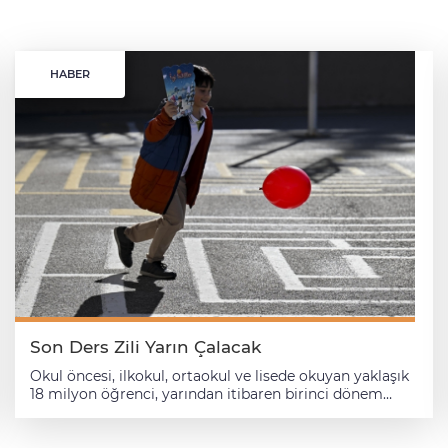
HABER
Son Ders Zili Yarın Çalacak
Okul öncesi, ilkokul, ortaokul ve lisede okuyan yaklaşık
18 milyon öğrenci, yarından itibaren birinci dönem
karnelerini alarak yarıyıl tatiline girecek. Türkiye'de 8
Eylül 2025'te başlayan 2025-2026 eğitim öğretim yılının