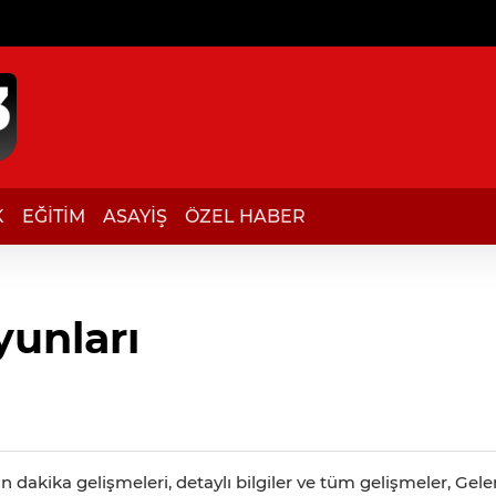
K
EĞİTİM
ASAYİŞ
ÖZEL HABER
unları
 dakika gelişmeleri, detaylı bilgiler ve tüm gelişmeler, Ge