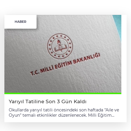
HABER
Yarıyıl Tatiline Son 3 Gün Kaldı
Okullarda yarıyıl tatili öncesindeki son haftada "Aile ve
Oyun" temalı etkinlikler düzenlenecek. Milli Eğitim
Bakanlığınca (MEB) Türkiye Yüzyılı Maarif Modeli
kapsamında, tüm okul türlerine yönelik olarak