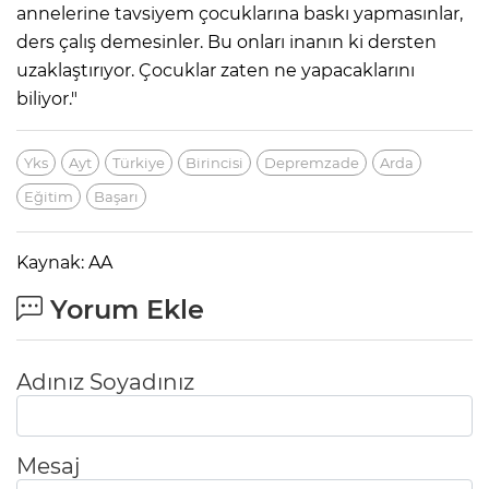
annelerine tavsiyem çocuklarına baskı yapmasınlar,
ders çalış demesinler. Bu onları inanın ki dersten
uzaklaştırıyor. Çocuklar zaten ne yapacaklarını
biliyor."
Yks
Ayt
Türkiye
Birincisi
Depremzade
Arda
Eğitim
Başarı
Kaynak: AA
Yorum Ekle
Adınız Soyadınız
Mesaj