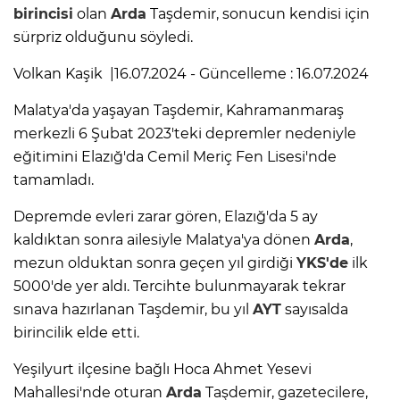
birincisi
olan
Arda
Taşdemir, sonucun kendisi için
sürpriz olduğunu söyledi.
Volkan Kaşik |16.07.2024 - Güncelleme : 16.07.2024
Malatya'da yaşayan Taşdemir, Kahramanmaraş
merkezli 6 Şubat 2023'teki depremler nedeniyle
eğitimini Elazığ'da Cemil Meriç Fen Lisesi'nde
tamamladı.
Depremde evleri zarar gören, Elazığ'da 5 ay
kaldıktan sonra ailesiyle Malatya'ya dönen
Arda
,
mezun olduktan sonra geçen yıl girdiği
YKS'de
ilk
5000'de yer aldı. Tercihte bulunmayarak tekrar
sınava hazırlanan Taşdemir, bu yıl
AYT
sayısalda
birincilik elde etti.
Yeşilyurt ilçesine bağlı Hoca Ahmet Yesevi
Mahallesi'nde oturan
Arda
Taşdemir, gazetecilere,