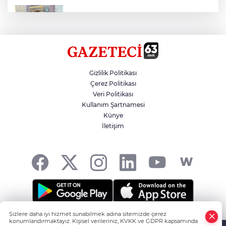
Toplu Taşımada Klima Denetimleri
Hikmet Başak’tan Ulaşım Çalışması
Gizlilik Politikası
Çerez Politikası
Veri Politikası
Sezon 18 Ağustos'ta Başlayacak
Kullanım Şartnamesi
Künye
İletişim
LGS Yerleştirme Sonuçları Açıklandı
Sizlere daha iyi hizmet sunabilmek adına sitemizde çerez
Şanlıurfa'nın Haber Noktası... -
HABER YAZILIMI
ve
konumlandırmaktayız. Kişisel verileriniz, KVKK ve GDPR kapsamında