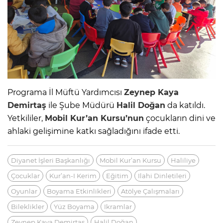
Programa İl Müftü Yardımcısı
Zeynep Kaya
Demirtaş
ile Şube Müdürü
Halil Doğan
da katıldı.
Yetkililer,
Mobil Kur’an Kursu’nun
çocukların dini ve
ahlaki gelişimine katkı sağladığını ifade etti.
Diyanet İşleri Başkanlığı
Mobil Kur’an Kursu
Haliliye
Çocuklar
Kur’an-I Kerim
Eğitim
Ilahi Dinletileri
Oyunlar
Boyama Etkinlikleri
Atölye Çalışmaları
Bileklikler
Yüz Boyama
Ikramlar
Zeynep Kaya Demirtaş
Halil Doğan