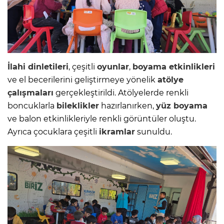
İlahi dinletileri
, çeşitli
oyunlar
,
boyama etkinlikleri
ve el becerilerini geliştirmeye yönelik
atölye
çalışmaları
gerçekleştirildi. Atölyelerde renkli
boncuklarla
bileklikler
hazırlanırken,
yüz boyama
ve balon etkinlikleriyle renkli görüntüler oluştu.
Ayrıca çocuklara çeşitli
ikramlar
sunuldu.