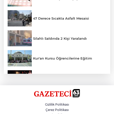
47 Derece Sıcakta Asfalt Mesaisi
Silahlı Saldırıda 2 Kişi Yaralandı
Kur'an Kursu Öğrencilerine Eğitim
Otomobil Eşeğe Çarptı 4 Yaralı
Siverek’te Mahmut Gülel Dönemi
Gizlilik Politikası
Çerez Politikası