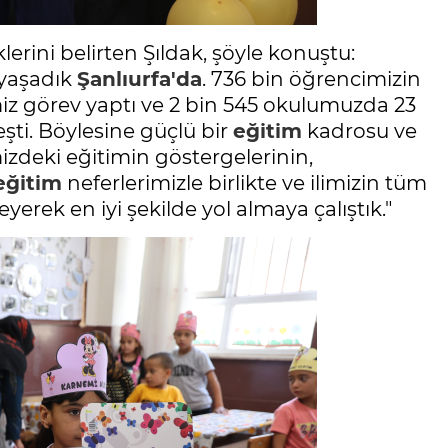
erini belirten Şıldak, şöyle konuştu:
 yaşadık
Şanlıurfa'da
. 736 bin öğrencimizin
z görev yaptı ve 2 bin 545 okulumuzda 23
eşti. Böylesine güçlü bir
eğitim
kadrosu ve
izdeki eğitimin göstergelerinin,
eğitim
neferlerimizle birlikte ve ilimizin tüm
yerek en iyi şekilde yol almaya çalıştık."