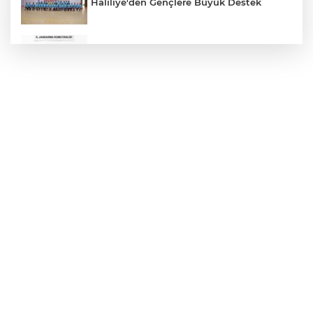
Haliliye'den Gençlere Büyük Destek
Çok Sayıda Ürün Ele Geçirildi
Hikmet Başak’tan Ulaşım Çalışması
Atatürk Bulvarında Asfalt Yenileniyor
Gazze'de Soykırım Devam Ediyor