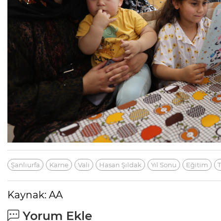
Şanlıurfa
Karne
Vali
Hasan Şıldak
Yıl Sonu
Eğitim
T
Kaynak: AA
Yorum Ekle