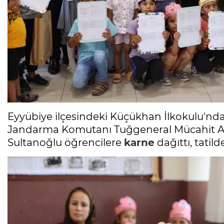
Eyyübiye ilçesindeki Küçükhan İlkokulu'n
Jandarma Komutanı Tuğgeneral Mücahit Avkı
Sultanoğlu öğrencilere
karne
dağıttı, tatild