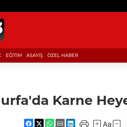
K
EĞİTİM
ASAYİŞ
ÖZEL HABER
ıurfa'da Karne Hey