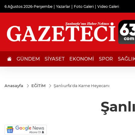
6 Ağustos 2026-Perşembe
Yazarlar
Foto Galeri
Video Galeri
GÜNDEM
SİYASET
EKONOMİ
SPOR
SAĞLI
Anasayfa
EĞİTİM
Şanlıurfa'da Karne Heyecanı
Şanl