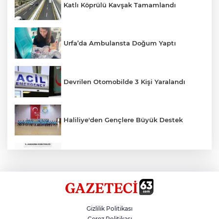
Katlı Köprülü Kavşak Tamamlandı
Urfa’da Ambulansta Doğum Yaptı
Devrilen Otomobilde 3 Kişi Yaralandı
Haliliye'den Gençlere Büyük Destek
Çok Sayıda Ürün Ele Geçirildi
Hikmet Başak’tan Ulaşım Çalışması
Gizlilik Politikası
Çerez Politikası