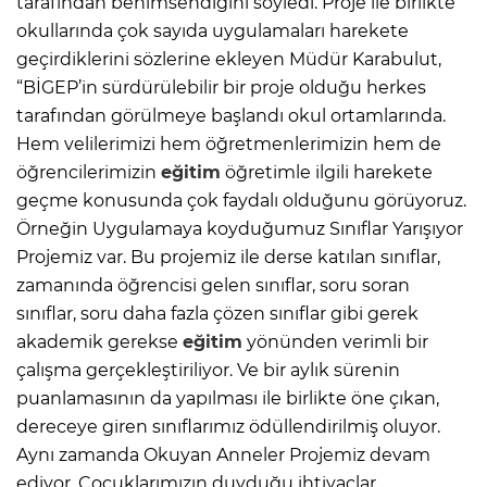
tarafından benimsendiğini söyledi. Proje ile birlikte
okullarında çok sayıda uygulamaları harekete
geçirdiklerini sözlerine ekleyen Müdür Karabulut,
“BİGEP’in sürdürülebilir bir proje olduğu herkes
tarafından görülmeye başlandı okul ortamlarında.
Hem velilerimizi hem öğretmenlerimizin hem de
öğrencilerimizin
eğitim
öğretimle ilgili harekete
geçme konusunda çok faydalı olduğunu görüyoruz.
Örneğin Uygulamaya koyduğumuz Sınıflar Yarışıyor
Projemiz var. Bu projemiz ile derse katılan sınıflar,
zamanında öğrencisi gelen sınıflar, soru soran
sınıflar, soru daha fazla çözen sınıflar gibi gerek
akademik gerekse
eğitim
yönünden verimli bir
çalışma gerçekleştiriliyor. Ve bir aylık sürenin
puanlamasının da yapılması ile birlikte öne çıkan,
dereceye giren sınıflarımız ödüllendirilmiş oluyor.
Aynı zamanda Okuyan Anneler Projemiz devam
ediyor. Çocuklarımızın duyduğu ihtiyaçlar