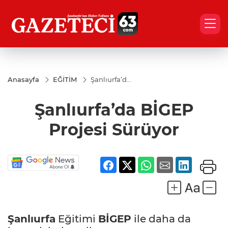
Anasayfa
EĞİTİM
Şanlıurfa’da
BİGEP
Projesi
Şanlıurfa’da BİGEP
Sürüyor
Projesi Sürüyor
Şanlıurfa
Eğitimi
BİGEP
ile daha da