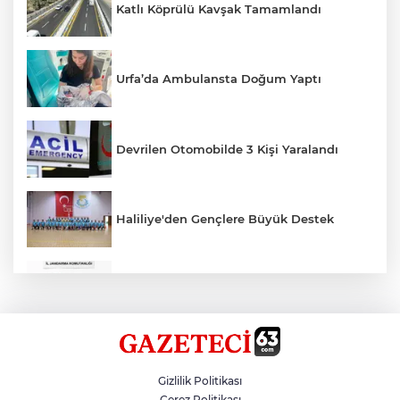
Katlı Köprülü Kavşak Tamamlandı
Urfa’da Ambulansta Doğum Yaptı
Devrilen Otomobilde 3 Kişi Yaralandı
Haliliye'den Gençlere Büyük Destek
Çok Sayıda Ürün Ele Geçirildi
Hikmet Başak’tan Ulaşım Çalışması
Gizlilik Politikası
Çerez Politikası