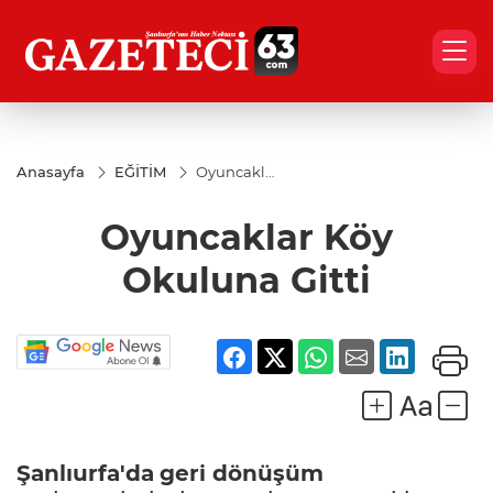
Anasayfa
EĞİTİM
Oyuncaklar
Köy
Okuluna
Oyuncaklar Köy
Gitti
Okuluna Gitti
Şanlıurfa'da
geri dönüşüm