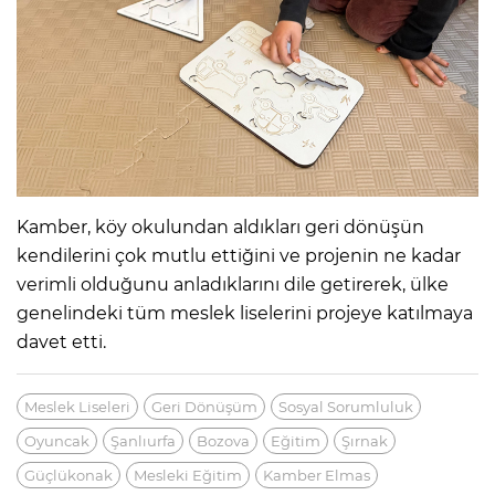
Kamber, köy okulundan aldıkları geri dönüşün
kendilerini çok mutlu ettiğini ve projenin ne kadar
verimli olduğunu anladıklarını dile getirerek, ülke
genelindeki tüm meslek liselerini projeye katılmaya
davet etti.
Meslek Liseleri
Geri Dönüşüm
Sosyal Sorumluluk
Oyuncak
Şanlıurfa
Bozova
Eğitim
Şırnak
Güçlükonak
Mesleki Eğitim
Kamber Elmas