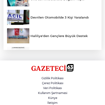
Devrilen Otomobilde 3 Kişi Yaralandı
Haliliye'den Gençlere Büyük Destek
Çok Sayıda Ürün Ele Geçirildi
Hikmet Başak’tan Ulaşım Çalışması
Gizlilik Politikası
Çerez Politikası
Veri Politikası
Atatürk Bulvarında Asfalt Yenileniyor
Kullanım Şartnamesi
Künye
İletişim