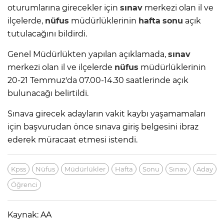
oturumlarına girecekler için
sınav
merkezi olan il ve
ilçelerde,
nüfus
müdürlüklerinin
hafta
sonu
açık
tutulacağını bildirdi.
Genel Müdürlükten yapılan açıklamada,
sınav
merkezi olan il ve ilçelerde
nüfus
müdürlüklerinin
20-21 Temmuz'da 07.00-14.30 saatlerinde açık
bulunacağı belirtildi.
Sınava girecek adayların vakit kaybı yaşamamaları
için başvurudan önce sınava giriş belgesini ibraz
ederek müracaat etmesi istendi.
Kpss
Nüfus
Müdürlükler
Hafta
Sonu
Sınav
Aday
Öğrenci
Kaynak: AA