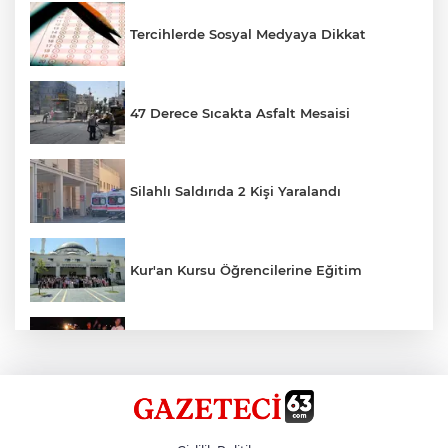
Tercihlerde Sosyal Medyaya Dikkat
47 Derece Sıcakta Asfalt Mesaisi
Silahlı Saldırıda 2 Kişi Yaralandı
Kur'an Kursu Öğrencilerine Eğitim
Otomobil Eşeğe Çarptı 4 Yaralı
Siverek’te Mahmut Gülel Dönemi