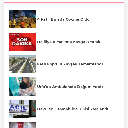
4 Katlı Binada Çökme Oldu
Haliliye Kırsalında Kavga 8 Yaralı
Katlı Köprülü Kavşak Tamamlandı
Urfa’da Ambulansta Doğum Yaptı
Devrilen Otomobilde 3 Kişi Yaralandı