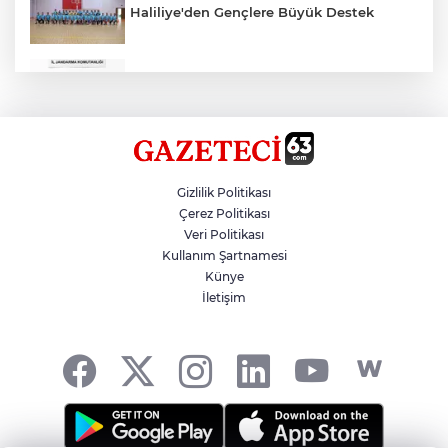
Haliliye'den Gençlere Büyük Destek
Çok Sayıda Ürün Ele Geçirildi
Hikmet Başak’tan Ulaşım Çalışması
Gizlilik Politikası
Çerez Politikası
Veri Politikası
Atatürk Bulvarında Asfalt Yenileniyor
Kullanım Şartnamesi
Künye
İletişim
Gazze'de Soykırım Devam Ediyor