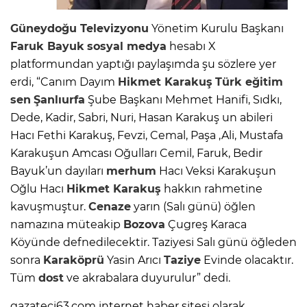
Güneydoğu Televizyonu
Yönetim Kurulu Başkanı
Faruk Bayuk
sosyal medya
hesabı X
platformundan yaptığı paylaşımda şu sözlere yer
erdi, “Canım Dayım
Hikmet Karakuş
Türk eğitim
sen
Şanlıurfa
Şube Başkanı Mehmet Hanifi, Sıdkı,
Dede, Kadir, Sabri, Nuri, Hasan Karakuş un abileri
Hacı Fethi Karakuş, Fevzi, Cemal, Paşa ,Ali, Mustafa
Karakuşun Amcası Oğulları Cemil, Faruk, Bedir
Bayuk’un dayıları
merhum
Hacı Veksi Karakuşun
Oğlu Hacı
Hikmet Karakuş
hakkın rahmetine
kavuşmuştur.
Cenaze
yarın (Salı günü) öğlen
namazına müteakip
Bozova
Çugreş Karaca
Köyünde defnedilecektir. Taziyesi Salı günü öğleden
sonra
Karaköprü
Yasin Arıcı
Taziye
Evinde olacaktır.
Tüm
dost
ve akrabalara duyurulur” dedi.
gazateci63.com internet haber sitesi olarak