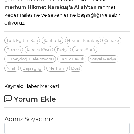
merhum
Hikmet Karakuş’a
Allah’tan
rahmet
kederli ailesine ve sevenlerine başsağlığı ve sabır
diliyoruz.
Türk Eğitim Sen
Şanlıurfa
Hikmet Karakuş
Cenaze
Bozova
Karaca Köyü
Taziye
Karaköprü
Güneydoğu Televizyonu
Faruk Bayuk
Sosyal Medya
Allah
Başsağlığı
Merhum
Dost
Kaynak: Haber Merkezi
Yorum Ekle
Adınız Soyadınız