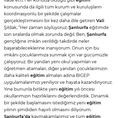
ifade etti. Her konuda olduğu gibi
eğitim
konusunda da ilgili tüm kurum ve kuruluşların
koordinasyonlu bir şekilde çalışmalar
gerçekleştirmesini bir kez daha dile getiren
Vali
Şıldak, “Her zaman söylüyoruz;
Şanlıurfa
eğitimde
son sıralarda olmak zorunda değil. Ben,
Şanlıurfa
gençliğine imkân verildiği takdirde neler
başarabileceklerine inanıyorum. Onun için bu
imkânı çocuklarımıza sunmak için var gücümüzle
çalışıyoruz. Bir yandan yeni okul yapımları ve
öğretmen atamaları, diğer yandan çocuklarımızın
daha kaliteli
eğitim
almaları adına BİGEP
uygulamalarımızı yeniliyor ve hayata kazandırıyoruz.
Yine bununla birlikte yeni
eğitim
yılı öncesi
okullarımızın hazırlıklarını değerlendirdik. Dinamik
bir şekilde başlamasını istediğimiz yeni
eğitim
yılının şimdiden hayırlı olmasını diliyorum.
Şanlıurfa’da
kaymakamlarımız ve tüm
eğitim