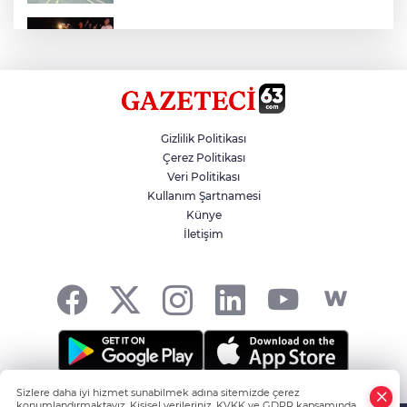
Otomobil Eşeğe Çarptı 4 Yaralı
Siverek’te Mahmut Gülel Dönemi
Gizlilik Politikası
Çerez Politikası
Veri Politikası
Filistin Konvoyuna Coşkulu Karşılama
Kullanım Şartnamesi
Künye
İletişim
Kazada 1 Kişi Öldü, 1 Kişi Yaralandı
Sizlere daha iyi hizmet sunabilmek adına sitemizde çerez
Şanlıurfa'nın Haber Noktası... -
HABER YAZILIMI
ve
konumlandırmaktayız. Kişisel verileriniz, KVKK ve GDPR kapsamında