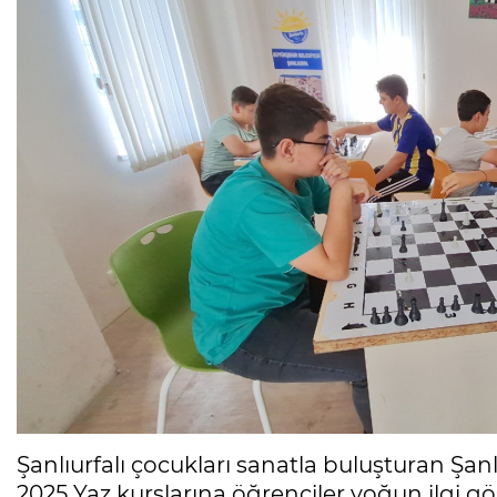
Şanlıurfalı çocukları sanatla buluşturan Şan
2025 Yaz kurslarına öğrenciler yoğun ilgi g