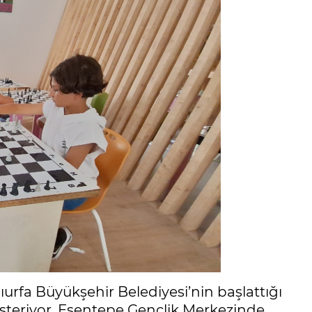
lıurfa Büyükşehir Belediyesi’nin başlattığı
österiyor. Esentepe Gençlik Merkezinde