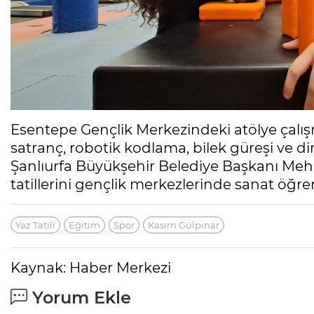
Esentepe Gençlik Merkezindeki atölye çalışm
satranç, robotik kodlama, bilek güreşi ve din
Şanlıurfa Büyükşehir Belediye Başkanı M
tatillerini gençlik merkezlerinde sanat öğre
Yaz Tatili
Eğitim
Spor
Kasım Gülpınar
Kaynak: Haber Merkezi
Yorum Ekle