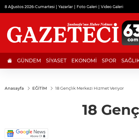
8 Ağustos 2026-Cumartesi
Yazarlar
Foto Galeri
Video Galeri
GÜNDEM
SİYASET
EKONOMİ
SPOR
SAĞLI
Anasayfa
EĞİTİM
18 Gençlik Merkezi Hizmet Veriyor
18 Genç