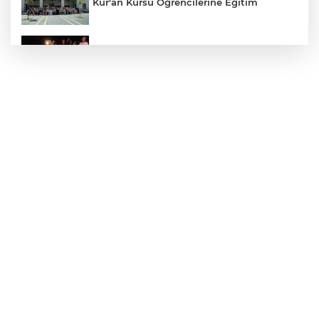
Kur'an Kursu Öğrencilerine Eğitim
Otomobil Eşeğe Çarptı 4 Yaralı
Siverek’te Mahmut Gülel Dönemi
Filistin Konvoyuna Coşkulu Karşılama
Kazada 1 Kişi Öldü, 1 Kişi Yaralandı