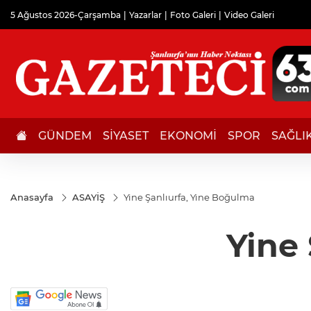
5 Ağustos 2026-Çarşamba
Yazarlar
Foto Galeri
Video Galeri
GÜNDEM
SİYASET
EKONOMİ
SPOR
SAĞLI
Anasayfa
ASAYİŞ
Yine Şanlıurfa, Yine Boğulma
Yine