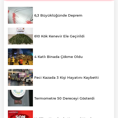
6,3 Büyüklüğünde Deprem
610 Kök Kenevir Ele Geçirildi
4 Katlı Binada Çökme Oldu
Feci Kazada 3 Kişi Hayatını Kaybetti
Termometre 50 Dereceyi Gösterdi