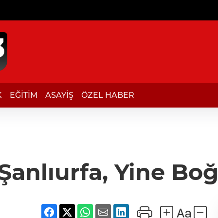
K
EĞİTİM
ASAYİŞ
ÖZEL HABER
 Şanlıurfa, Yine Bo