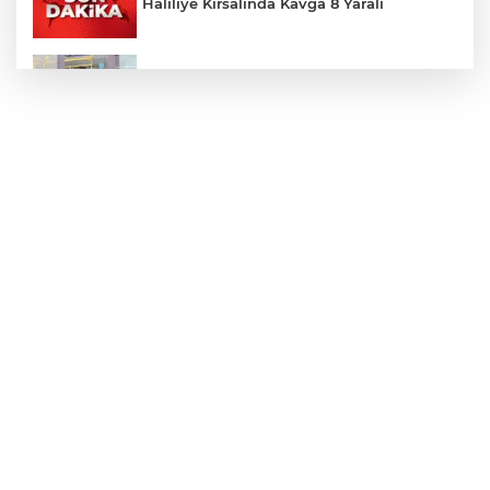
Haliliye Kırsalında Kavga 8 Yaralı
Toplu Taşımada Klima Denetimleri
Hikmet Başak’tan Ulaşım Çalışması
Sezon 18 Ağustos'ta Başlayacak
LGS Yerleştirme Sonuçları Açıklandı