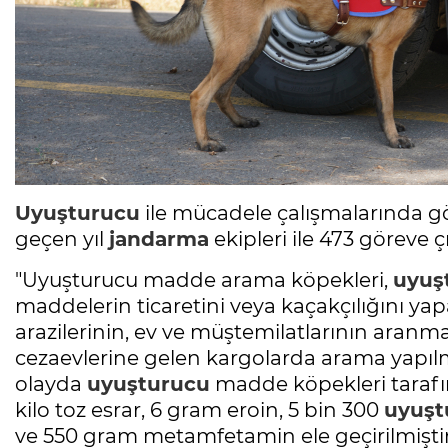
Uyuşturucu
ile mücadele çalışmalarında gör
geçen yıl
jandarma
ekipleri ile 473 göreve ç
"Uyuşturucu madde arama köpekleri,
uyuş
maddelerin ticaretini veya kaçakçılığını yapan
arazilerinin, ev ve müştemilatlarının aranma
cezaevlerine gelen kargolarda arama yapılma
olayda
uyuşturucu
madde köpekleri tarafın
kilo toz esrar, 6 gram eroin, 5 bin 300
uyuşt
ve 550 gram metamfetamin ele geçirilmiştir.