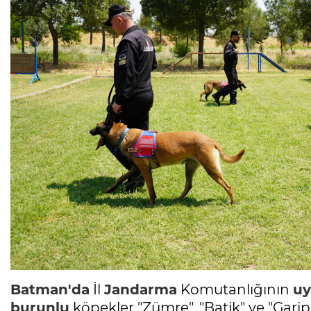
Batman'da
İl
Jandarma
Komutanlığının
uy
burunlu
köpekler "Zümre", "Batik" ve "Garip