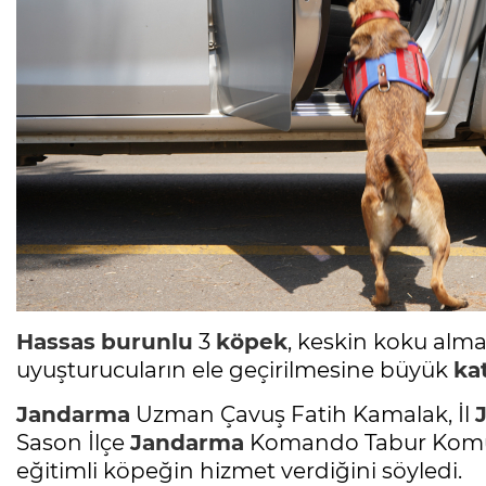
Hassas
burunlu
3
köpek
, keskin koku alma
uyuşturucuların ele geçirilmesine büyük
ka
Jandarma
Uzman Çavuş Fatih Kamalak, İl
Sason İlçe
Jandarma
Komando Tabur Komuta
eğitimli köpeğin hizmet verdiğini söyledi.