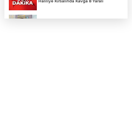
Haliliye Kırsalında Kavga 8 Yaralı
Toplu Taşımada Klima Denetimleri
Hikmet Başak’tan Ulaşım Çalışması
Sezon 18 Ağustos'ta Başlayacak
LGS Yerleştirme Sonuçları Açıklandı