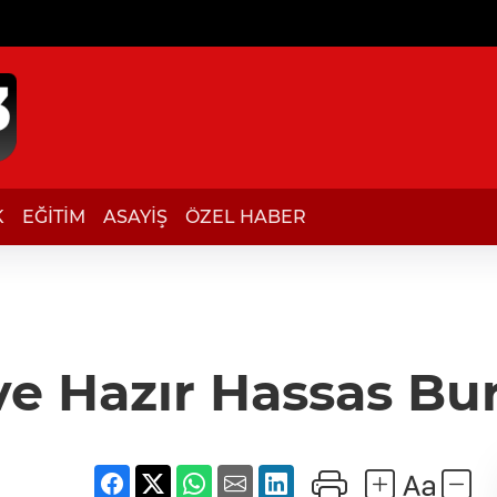
K
EĞİTİM
ASAYİŞ
ÖZEL HABER
e Hazır Hassas Bu