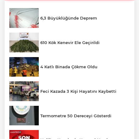
6,3 Büyüklüğünde Deprem
610 Kök Kenevir Ele Geçirildi
4 Katlı Binada Çökme Oldu
Feci Kazada 3 Kişi Hayatını Kaybetti
Termometre 50 Dereceyi Gösterdi