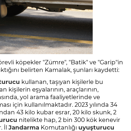
evli köpekler "Zümre", "Batik" ve "Garip"in
ıktığını belirten Kamalak, şunları kaydetti:
turucu
kullanan, taşıyan kişilerle bu
 kişilerin eşyalarının, araçlarının,
sında, yol arama faaliyetlerinde ve
sı için kullanılmaktadır. 2023 yılında 34
dan 43 kilo kubar esrar, 20 kilo skunk, 2
urucu
nitelikte hap, 2 bin 300 kök kenevir
 İl
Jandarma
Komutanlığı
uyuşturucu