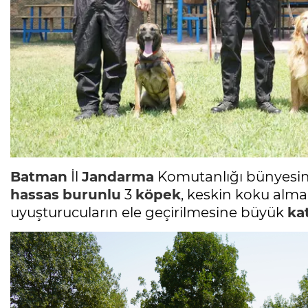
Batman
İl
Jandarma
Komutanlığı bünyesind
hassas
burunlu
3
köpek
, keskin koku alma
uyuşturucuların ele geçirilmesine büyük
ka