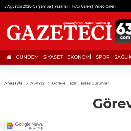
5 Ağustos 2026-Çarşamba
Yazarlar
Foto Galeri
Video Galeri
GÜNDEM
SİYASET
EKONOMİ
SPOR
SAĞLI
Anasayfa
ASAYİŞ
Göreve Hazır Hassas Burunlar
Görev