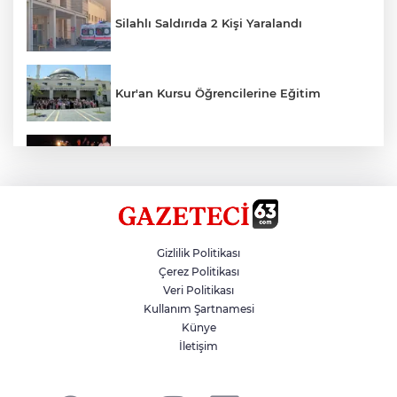
Silahlı Saldırıda 2 Kişi Yaralandı
Kur'an Kursu Öğrencilerine Eğitim
Otomobil Eşeğe Çarptı 4 Yaralı
Siverek’te Mahmut Gülel Dönemi
Gizlilik Politikası
Çerez Politikası
Veri Politikası
Filistin Konvoyuna Coşkulu Karşılama
Kullanım Şartnamesi
Künye
İletişim
Kazada 1 Kişi Öldü, 1 Kişi Yaralandı