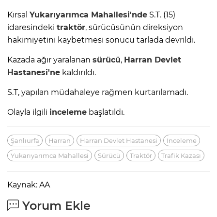
Kırsal
Yukarıyarımca Mahallesi'nde
S.T. (15)
idaresindeki
traktör
, sürücüsünün direksiyon
hakimiyetini kaybetmesi sonucu tarlada devrildi.
Kazada ağır yaralanan
sürücü
,
Harran
Devlet
Hastanesi'ne
kaldırıldı.
S.T, yapılan müdahaleye rağmen kurtarılamadı.
Olayla ilgili
inceleme
başlatıldı.
Şanlıurfa
Harran
Harran Devlet Hastanesi
Inceleme
Yukarıyarımca Mahallesi
Sürücü
Traktör
Trafik Kazası
Kaynak: AA
Yorum Ekle