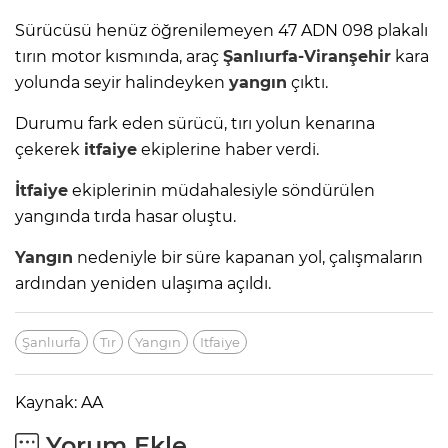
Sürücüsü henüz öğrenilemeyen 47 ADN 098 plakalı
tırın motor kısmında, araç
Şanlıurfa-Viranşehir
kara
yolunda seyir halindeyken
yangın
çıktı.
Durumu fark eden sürücü, tırı yolun kenarına
çekerek
itfaiye
ekiplerine haber verdi.
İtfaiye
ekiplerinin müdahalesiyle söndürülen
yangında tırda hasar oluştu.
Yangın
nedeniyle bir süre kapanan yol, çalışmaların
ardından yeniden ulaşıma açıldı.
Şanlıurfa
Tır
Yangın
Itfaiye
Kaynak: AA
Yorum Ekle