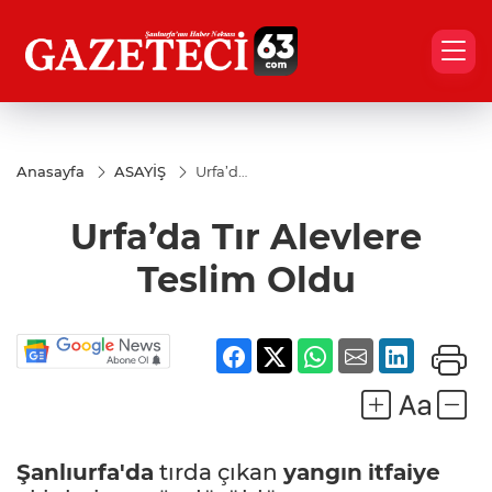
Anasayfa
ASAYİŞ
Urfa’da
Tır
Alevlere
Urfa’da Tır Alevlere
Teslim
Oldu
Teslim Oldu
Şanlıurfa'da
tırda çıkan
yangın
itfaiye