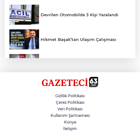
Devrilen Otomobilde 3 Kişi Yaralandı
Hikmet Başak’tan Ulaşım Çalışması
Haliliye'den Gençlere Büyük Destek
Çok Sayıda Ürün Ele Geçirildi
Gizlilik Politikası
Çerez Politikası
Veri Politikası
Taş Tepelere Yurt Dışı Tanıtımı
Kullanım Şartnamesi
Künye
İletişim
Gazze'de Soykırım Devam Ediyor