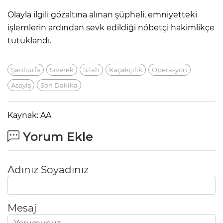
Olayla ilgili gözaltına alınan şüpheli, emniyetteki
işlemlerin ardından sevk edildiği nöbetçi hakimlikçe
tutuklandı.
Şanlıurfa
Siverek
Silah
Kaçakçılık
Operasyon
Asayiş
Son Dakika
Kaynak: AA
Yorum Ekle
Adınız Soyadınız
Mesaj