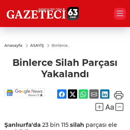
Anasayfa
ASAYİŞ
Binlerce
Silah
Parçası
Binlerce Silah Parçası
Yakalandı
Yakalandı
Şanlıurfa'da
23 bin 115
silah
parçası ele