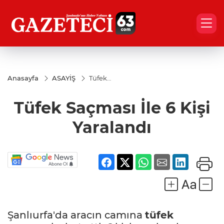
Anasayfa
ASAYİŞ
Tüfek
Saçması
İle 6 Kişi
Tüfek Saçması İle 6 Kişi
Yaralandı
Yaralandı
Şanlıurfa'da aracın camına
tüfek