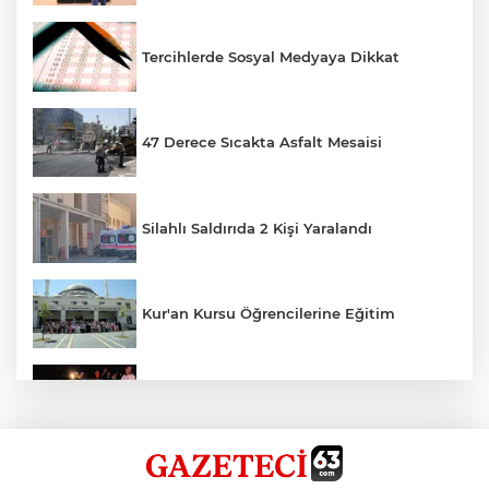
Tercihlerde Sosyal Medyaya Dikkat
47 Derece Sıcakta Asfalt Mesaisi
Silahlı Saldırıda 2 Kişi Yaralandı
Kur'an Kursu Öğrencilerine Eğitim
Otomobil Eşeğe Çarptı 4 Yaralı
Siverek’te Mahmut Gülel Dönemi