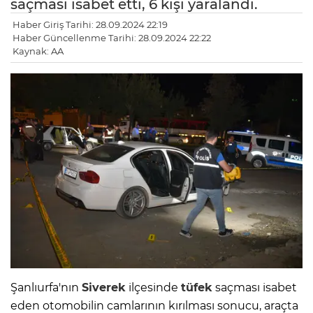
saçması isabet etti, 6 kişi yaralandı.
Haber Giriş Tarihi: 28.09.2024 22:19
Haber Güncellenme Tarihi: 28.09.2024 22:22
Kaynak: AA
Şanlıurfa'nın
Siverek
ilçesinde
tüfek
saçması isabet
eden otomobilin camlarının kırılması sonucu, araçta