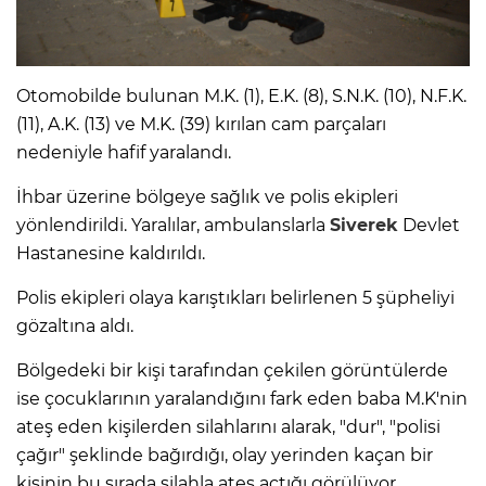
Otomobilde bulunan M.K. (1), E.K. (8), S.N.K. (10), N.F.K.
(11), A.K. (13) ve M.K. (39) kırılan cam parçaları
nedeniyle hafif yaralandı.
İhbar üzerine bölgeye sağlık ve polis ekipleri
yönlendirildi. Yaralılar, ambulanslarla
Siverek
Devlet
Hastanesine kaldırıldı.
Polis ekipleri olaya karıştıkları belirlenen 5 şüpheliyi
gözaltına aldı.
Bölgedeki bir kişi tarafından çekilen görüntülerde
ise çocuklarının yaralandığını fark eden baba M.K'nin
ateş eden kişilerden silahlarını alarak, "dur", "polisi
çağır" şeklinde bağırdığı, olay yerinden kaçan bir
kişinin bu sırada silahla ateş açtığı görülüyor.