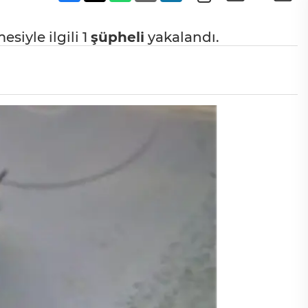
esiyle ilgili 1
şüpheli
yakalandı.