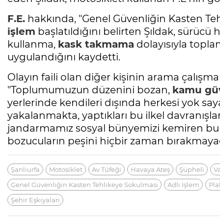
F.E.
hakkında, "Genel Güvenliğin Kasten Te
işlem
başlatıldığını belirten Şıldak, sürücü 
kullanma,
kask takmama
dolayısıyla toplam
uygulandığını kaydetti.
Olayın faili olan diğer kişinin arama çalışma
"Toplumumuzun düzenini bozan,
kamu güv
yerlerinde kendileri dışında herkesi yok sa
yakalanmakta, yaptıkları bu ilkel davranışlar
jandarmamız sosyal bünyemizi kemiren bu h
bozucuların peşini hiçbir zaman bırakmayacak
Şanlıurfa
Motosiklet
Av Tüfeği
Havaya Ateş
Şüpheli
V
Genel Güvenliğin Kasten Tehlikeye Sokulması
Adli Işlem
Pla
Şehir Eşkıyaları