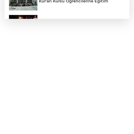
Kur'an Kursu Öğrencilerine Eğitim
Otomobil Eşeğe Çarptı 4 Yaralı
Siverek’te Mahmut Gülel Dönemi
Filistin Konvoyuna Coşkulu Karşılama
Kazada 1 Kişi Öldü, 1 Kişi Yaralandı