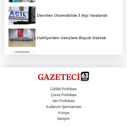
Devrilen Otomobilde 3 Kişi Yaralandı
Haliliye'den Gençlere Büyük Destek
Çok Sayıda Ürün Ele Geçirildi
Hikmet Başak’tan Ulaşım Çalışması
Gizlilik Politikası
Çerez Politikası
Veri Politikası
Atatürk Bulvarında Asfalt Yenileniyor
Kullanım Şartnamesi
Künye
İletişim
Gazze'de Soykırım Devam Ediyor