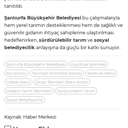
tanıtıldı.
Şanlıurfa Büyükşehir Belediyesi
bu çalışmalarıyla
hem yerel tarımın desteklenmesi hem de sağlıklı ve
güvenilir gıdanın ihtiyaç sahiplerine ulaştırılması
hedeflenirken,
sürdürülebilir tarım
ve
sosyal
belediyecilik
anlayışına da güçlü bir katkı sunuyor.
Şanlıurfa Büyükşehir Belediyesi
Eyyübiye İşletmesi
Kış Sezonu
Tarımsal Hizmetler Dairesi
Yedikule Marul
Göbek Marul
Ziraat Teknikeri Bakır Arslan
Modern Tarım Teknikleri
Sürdürülebilir Tarım
Sosyal Belediyecilik
Kaynak: Haber Merkezi