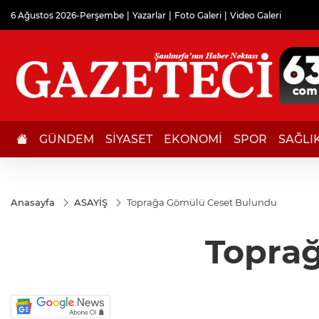
6 Ağustos 2026-Perşembe
Yazarlar
Foto Galeri
Video Galeri
GÜNDEM
SİYASET
EKONOMİ
SPOR
SAĞLI
Anasayfa
ASAYİŞ
Toprağa Gömülü Ceset Bulundu
Topra