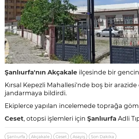
Şanlıurfa'nın
Akçakale
ilçesinde bir genci
Kırsal Kepezli Mahallesi'nde boş bir arazide
jandarmaya bildirdi.
Ekiplerce yapılan incelemede toprağa gömülü
Ceset
, otopsi işlemleri için
Şanlıurfa
Adli Tı
Şanlıurfa
Akçakale
Ceset
Asayiş
Son Dakika