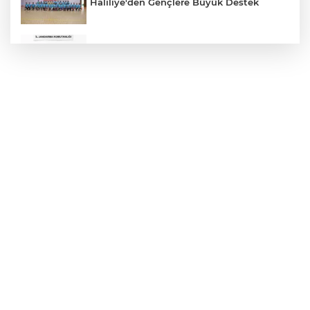
Haliliye'den Gençlere Büyük Destek
Çok Sayıda Ürün Ele Geçirildi
Hikmet Başak’tan Ulaşım Çalışması
Atatürk Bulvarında Asfalt Yenileniyor
Gazze'de Soykırım Devam Ediyor