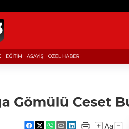
K
EĞİTİM
ASAYİŞ
ÖZEL HABER
ğa Gömülü Ceset B