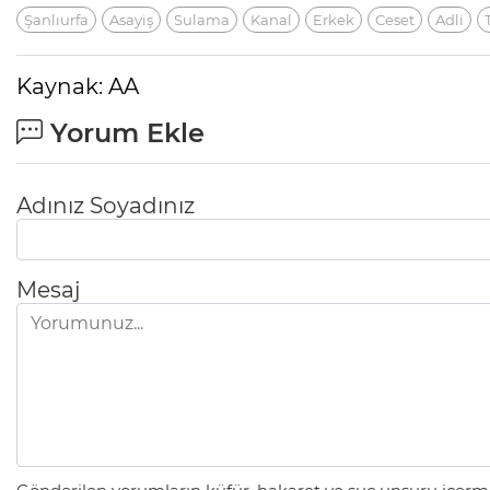
Şanlıurfa
Asayiş
Sulama
Kanal
Erkek
Ceset
Adli
Kaynak: AA
Yorum Ekle
Adınız Soyadınız
Mesaj