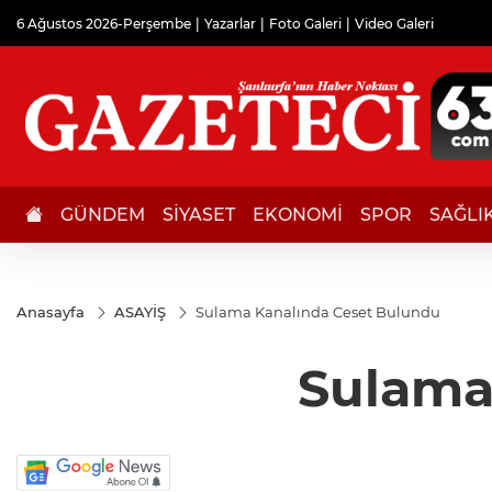
6 Ağustos 2026-Perşembe
Yazarlar
Foto Galeri
Video Galeri
GÜNDEM
SİYASET
EKONOMİ
SPOR
SAĞLI
Anasayfa
ASAYİŞ
Sulama Kanalında Ceset Bulundu
Sulama