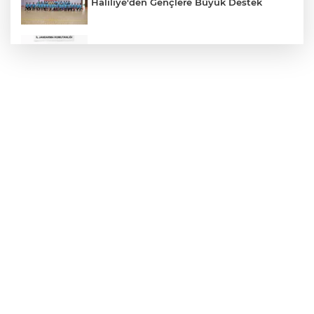
Haliliye'den Gençlere Büyük Destek
Çok Sayıda Ürün Ele Geçirildi
Hikmet Başak’tan Ulaşım Çalışması
Atatürk Bulvarında Asfalt Yenileniyor
Gazze'de Soykırım Devam Ediyor