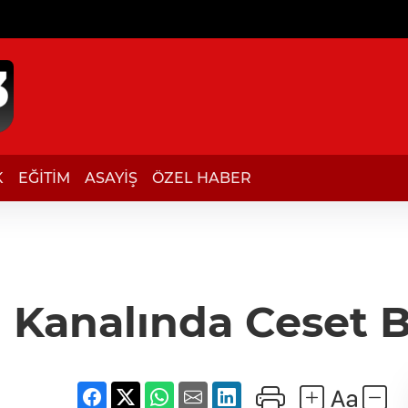
K
EĞİTİM
ASAYİŞ
ÖZEL HABER
 Kanalında Ceset 