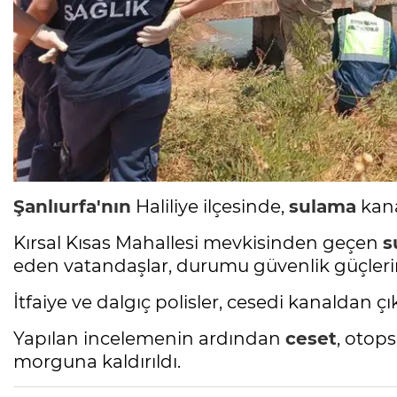
Şanlıurfa'nın
Haliliye ilçesinde,
sulama
kan
Kırsal Kısas Mahallesi mevkisinden geçen
s
eden vatandaşlar, durumu güvenlik güçlerin
İtfaiye ve dalgıç polisler, cesedi kanaldan çı
Yapılan incelemenin ardından
ceset
, otop
morguna kaldırıldı.