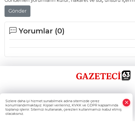
Gönderilen yorumların küfür, hakaret ve suç unsuru içerme
Gönder
Yorumlar (
0
)
×
Sizlere daha iyi hizmet sunabilmek adına sitemizde çerez
Whatsapp
konumlandırmaktayız. Kişisel verileriniz, KVKK ve GDPR kapsamında
toplanıp işlenir. Sitemizi kullanarak, çerezleri kullanmamızı kabul etmiş
olacaksınız.
Şanlıurfa'nın Haber Nokta