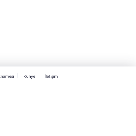
tnamesi
Künye
İletişim
26 Tüm hakları saklıdır.