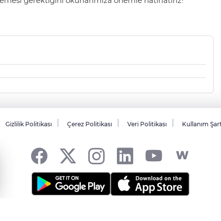
mesi gerektiğini okurlarımıza önemle hatırlatırız!
Gizlilik Politikası
Çerez Politikası
Veri Politikası
Kullanım Şar
sı... -
HABER YAZILIMI
ve TURKTICARET.NET projesidir Copyright© 2006-20