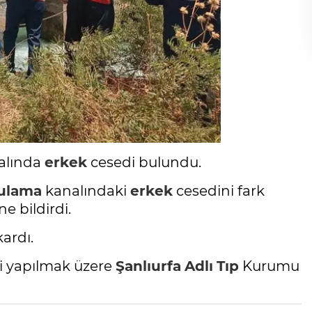
alında
erkek
cesedi bulundu.
ulama
kanalındaki
erkek
cesedini fark
e bildirdi.
kardı.
si yapılmak üzere
Şanlıurfa
Adlı
Tıp
Kurumu