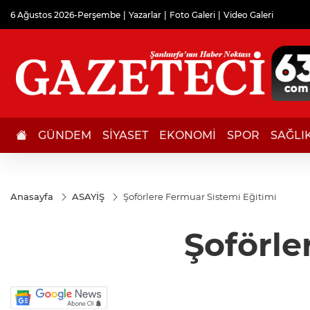
6 Ağustos 2026-Perşembe
Yazarlar
Foto Galeri
Video Galeri
GÜNDEM
SİYASET
EKONOMİ
SPOR
SAĞLI
Anasayfa
ASAYİŞ
Şoförlere Fermuar Sistemi Eğitimi
Şoförle