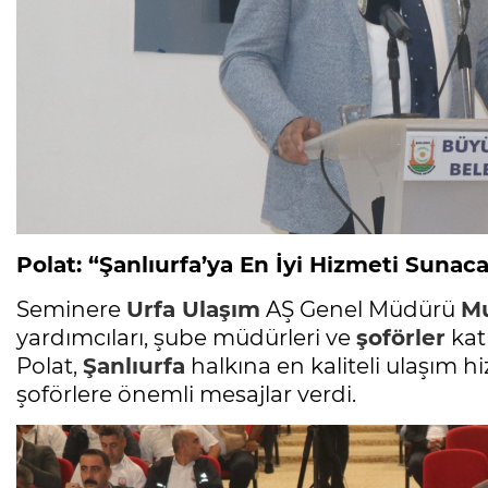
Polat: “Şanlıurfa’ya En İyi Hizmeti Sunac
Seminere
Urfa Ulaşım
AŞ Genel Müdürü
Mu
yardımcıları, şube müdürleri ve
şoförler
kat
Polat,
Şanlıurfa
halkına en kaliteli ulaşım h
şoförlere önemli mesajlar verdi.