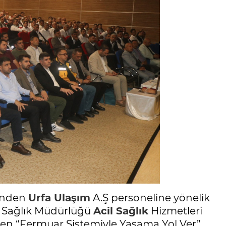
rinden
Urfa Ulaşım
A.Ş personeline yönelik
l Sağlık Müdürlüğü
Acil Sağlık
Hizmetleri
len “Fermuar Sistemiyle Yaşama Yol Ver”