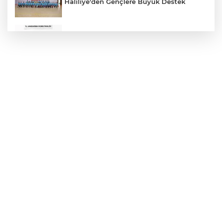
Haliliye'den Gençlere Büyük Destek
Çok Sayıda Ürün Ele Geçirildi
Hikmet Başak’tan Ulaşım Çalışması
Atatürk Bulvarında Asfalt Yenileniyor
Gazze'de Soykırım Devam Ediyor