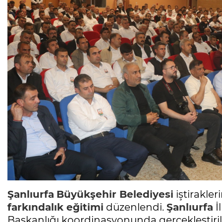
Şanlıurfa
Büyükşehir Belediyesi
iştirakle
farkındalık eğitimi
düzenlendi.
Şanlıurfa
İ
Başkanlığı koordinasyonunda gerçekleştiri