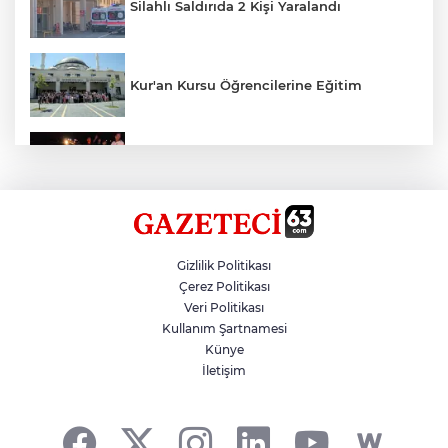
Silahlı Saldırıda 2 Kişi Yaralandı
Kur'an Kursu Öğrencilerine Eğitim
Otomobil Eşeğe Çarptı 4 Yaralı
Siverek’te Mahmut Gülel Dönemi
Gizlilik Politikası
Çerez Politikası
Veri Politikası
Filistin Konvoyuna Coşkulu Karşılama
Kullanım Şartnamesi
Künye
İletişim
Kazada 1 Kişi Öldü, 1 Kişi Yaralandı