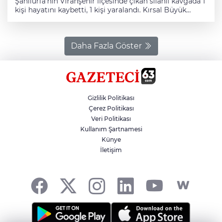
Şanlıurfa'nın Viranşehir ilçesinde çıkan silahlı kavgada 1
kişi hayatını kaybetti, 1 kişi yaralandı. Kırsal Büyük
Mutlu Mahallesi'nde aralarında husumet bulunan iki
grup arasında başlayan tartışma, silahlı kavgaya
dönüştü. Kavgada, Seydi Yavuklu (48) ile yeğeni Halil
Yavuklu (16) silahla yaralandı. Çevredekilerin ihbarı
Daha Fazla Göster
üzerine bölgeye sağlık ve jandarma ekipleri
yönlendirildi. Ambulanslarla kentteki hastanelere
kaldırılan yaralılardan Seydi Yavuklu, müdahaleye
rağmen kurtarılamadı. Jandarma ekiplerinin zanlıları
yakalama çalışması sürüyor.
Gizlilik Politikası
Çerez Politikası
Veri Politikası
Kullanım Şartnamesi
Künye
İletişim