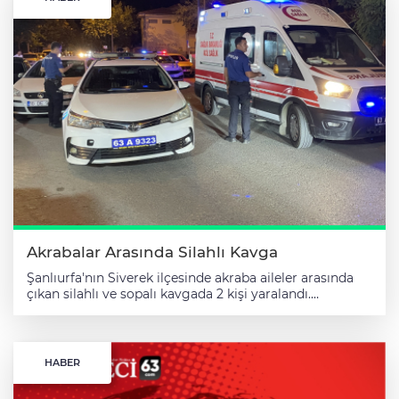
Akrabalar Arasında Silahlı Kavga
Şanlıurfa'nın Siverek ilçesinde akraba aileler arasında
çıkan silahlı ve sopalı kavgada 2 kişi yaralandı.
Hacıömer Mahallesi'nde akraba aileler arasında
başlayan tartışma, silah ve sopanın kullanıldığı kavgaya
dönüştü. Kavgada 2 kişi yaralandı. Mahalle sakinlerinin
ihbarı üzerine bölgeye sağlık ve polis ekipleri sevk
HABER
edildi. Siverek Devlet Hastanesi'ne kaldırılan
yaralılardan hayati tehlikesi bulunan 1 kişi Şanlıurfa'ya