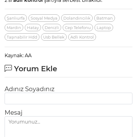
2'si
adli kontrol
şartıyla serbest bırakıldı.
Şanlıurfa
Sosyal Medya
Dolandırıcılık
Batman
Mardin
Hatay
Denizli
Cep Telefonu
Laptop
Taşınabilir Hdd
Usb Bellek
Adli Kontrol
Kaynak: AA
Yorum Ekle
Adınız Soyadınız
Mesaj