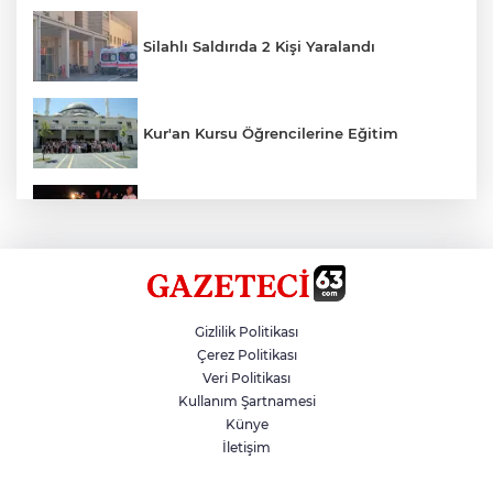
Silahlı Saldırıda 2 Kişi Yaralandı
Kur'an Kursu Öğrencilerine Eğitim
Otomobil Eşeğe Çarptı 4 Yaralı
Siverek’te Mahmut Gülel Dönemi
Gizlilik Politikası
Çerez Politikası
Veri Politikası
Filistin Konvoyuna Coşkulu Karşılama
Kullanım Şartnamesi
Künye
İletişim
Kazada 1 Kişi Öldü, 1 Kişi Yaralandı