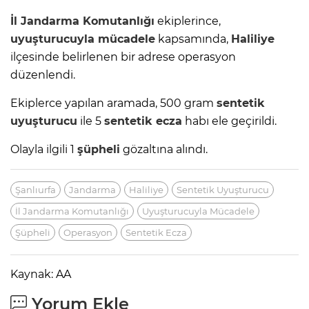
İl
Jandarma
Komutanlığı
ekiplerince,
uyuşturucuyla mücadele
kapsamında,
Haliliye
ilçesinde belirlenen bir adrese operasyon
düzenlendi.
Ekiplerce yapılan aramada, 500 gram
sentetik
uyuşturucu
ile 5
sentetik ecza
habı ele geçirildi.
Olayla ilgili 1
şüpheli
gözaltına alındı.
Şanlıurfa
Jandarma
Haliliye
Sentetik Uyuşturucu
İl Jandarma Komutanlığı
Uyuşturucuyla Mücadele
Şüpheli
Operasyon
Sentetik Ecza
Kaynak: AA
Yorum Ekle