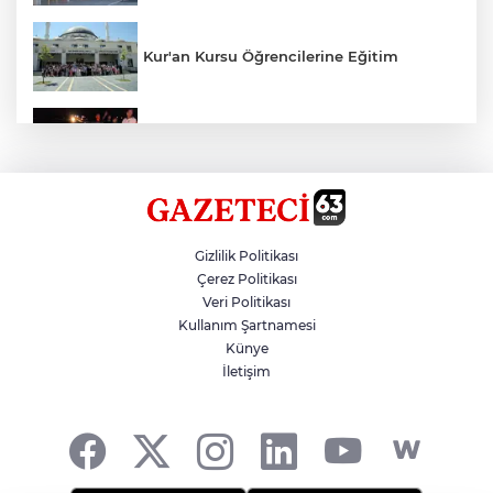
Kur'an Kursu Öğrencilerine Eğitim
Otomobil Eşeğe Çarptı 4 Yaralı
Siverek’te Mahmut Gülel Dönemi
Gizlilik Politikası
Çerez Politikası
Veri Politikası
Filistin Konvoyuna Coşkulu Karşılama
Kullanım Şartnamesi
Künye
İletişim
Kazada 1 Kişi Öldü, 1 Kişi Yaralandı