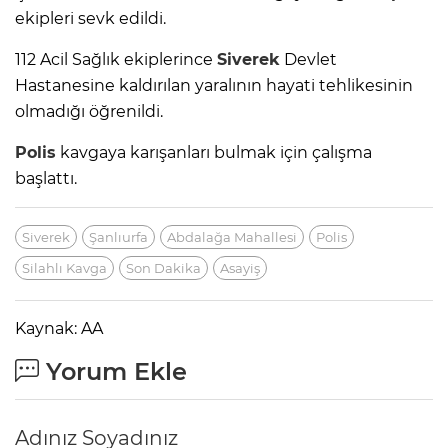
ekipleri sevk edildi.
112 Acil Sağlık ekiplerince
Siverek
Devlet
Hastanesine kaldırılan yaralının hayati tehlikesinin
olmadığı öğrenildi.
Polis
kavgaya karışanları bulmak için çalışma
başlattı.
Siverek
Şanlıurfa
Abdalağa Mahallesi
Polis
Silahlı Kavga
Son Dakika
Asayiş
Kaynak: AA
Yorum Ekle
Adınız Soyadınız