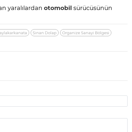
an yaralılardan
otomobil
sürücüsünün
aylakarkanata
Sinan Dolap
Organize Sanayi Bölgesi