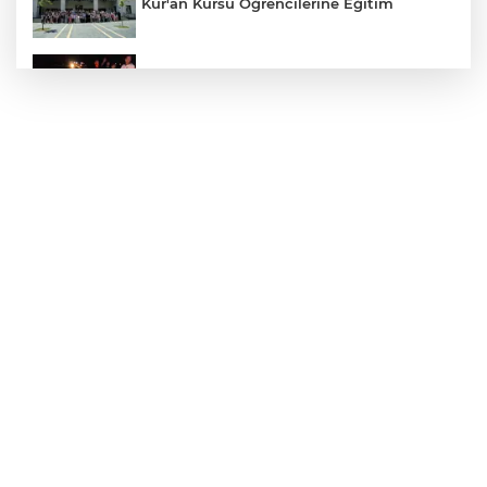
Kur'an Kursu Öğrencilerine Eğitim
Otomobil Eşeğe Çarptı 4 Yaralı
Siverek’te Mahmut Gülel Dönemi
Filistin Konvoyuna Coşkulu Karşılama
Kazada 1 Kişi Öldü, 1 Kişi Yaralandı