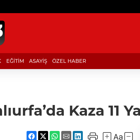
K
EĞİTİM
ASAYİŞ
ÖZEL HABER
lıurfa’da Kaza 11 Ya