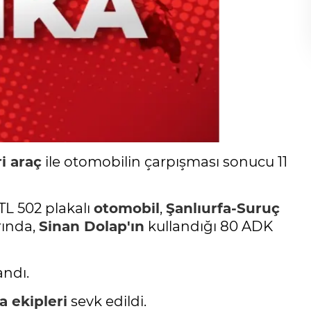
ri araç
ile otomobilin çarpışması sonucu 11
TL 502 plakalı
otomobil
,
Şanlıurfa-Suruç
rında,
Sinan Dolap'ın
kullandığı 80 ADK
andı.
 ekipleri
sevk edildi.