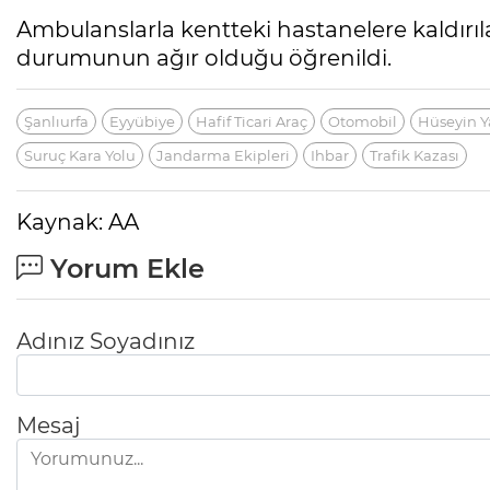
Ambulanslarla kentteki hastanelere kaldırıl
durumunun ağır olduğu öğrenildi.
Şanlıurfa
Eyyübiye
Hafif Ticari Araç
Otomobil
Hüseyin Y
Suruç Kara Yolu
Jandarma Ekipleri
Ihbar
Trafik Kazası
Kaynak: AA
Yorum Ekle
Adınız Soyadınız
Mesaj