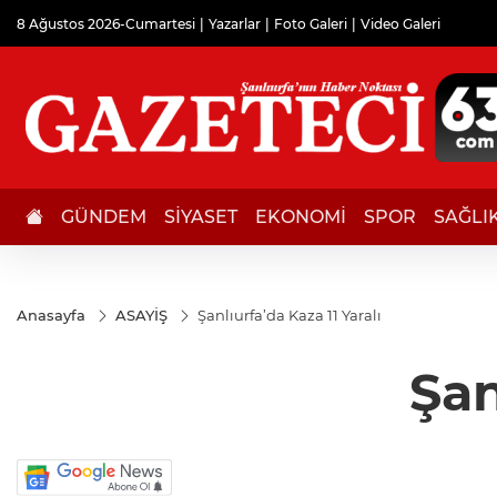
8 Ağustos 2026-Cumartesi
Yazarlar
Foto Galeri
Video Galeri
GÜNDEM
SİYASET
EKONOMİ
SPOR
SAĞLI
Anasayfa
ASAYİŞ
Şanlıurfa’da Kaza 11 Yaralı
Şan