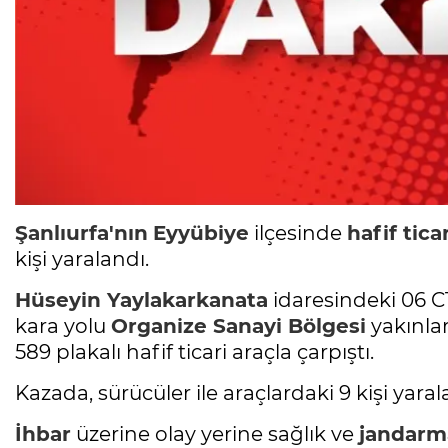
Şanlıurfa'nın
Eyyübiye
ilçesinde
hafif tica
kişi yaralandı.
Hüseyin Yaylakarkanata
idaresindeki 06 C
kara yolu
Organize Sanayi Bölgesi
yakınla
589 plakalı hafif ticari araçla çarpıştı.
Kazada, sürücüler ile araçlardaki 9 kişi yaral
İhbar
üzerine olay yerine sağlık ve
jandarma