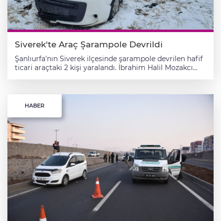
Siverek'te Araç Şarampole Devrildi
Şanlıurfa'nın Siverek ilçesinde şarampole devrilen hafif
ticari araçtaki 2 kişi yaralandı. İbrahim Halil Mozakcı
(25) idaresindeki 63 RA 039 plakalı hafif ticari araç,
Siverek-Adıyaman karayolunun 10. kilometresinde
şarampole devrildi. Kazada sürücü ile Fatime Mozakcı
(59) yaralandı. Yaralılar, ambulanslarla Siverek Devlet
HABER
Hastanesine kaldırıldı.