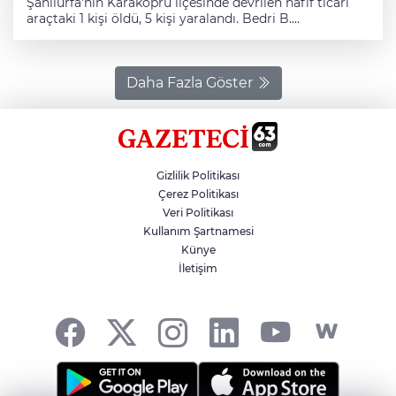
Şanlıurfa'nın Karaköprü ilçesinde devrilen hafif ticari
araçtaki 1 kişi öldü, 5 kişi yaralandı. Bedri B.
yönetimindeki 01 BAR 885 plakalı hafif ticari araç,
Şanlıurfa-Diyarbakır kara yolunun 28. kilometresinde
devrildi. Kazada araçta bulunan 58 yaşındaki Mürşide B.
olay yerinde hayatını kaybetti. Kazada Bedri B, Salih B,
Daha Fazla Göster
Resul B. ile Esra B. ve Dilaver B. yaralandı. İhbar üzerine
kaza yerine sağlık, itfaiye ve jandarma ekipleri sevk
edildi. Sağlık ekiplerince yaralılar, kentteki hastanelere
kaldırıldı.
Gizlilik Politikası
Çerez Politikası
Veri Politikası
Kullanım Şartnamesi
Künye
İletişim