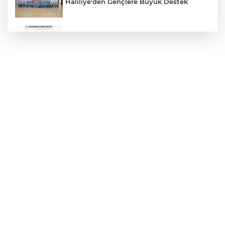
Haliliye'den Gençlere Büyük Destek
Çok Sayıda Ürün Ele Geçirildi
Hikmet Başak’tan Ulaşım Çalışması
Atatürk Bulvarında Asfalt Yenileniyor
Gazze'de Soykırım Devam Ediyor