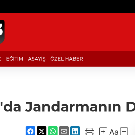
K
EĞİTİM
ASAYİŞ
ÖZEL HABER
a'da Jandarmanın Du