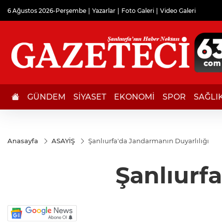
6 Ağustos 2026-Perşembe
Yazarlar
Foto Galeri
Video Galeri
GÜNDEM
SİYASET
EKONOMİ
SPOR
SAĞLI
Anasayfa
ASAYİŞ
Şanlıurfa'da Jandarmanın Duyarlılığı
Şanlıurf