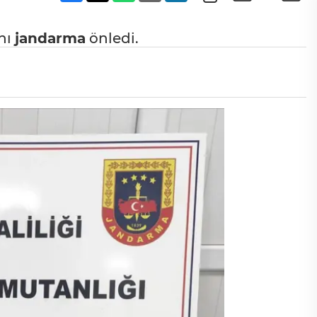
nı
jandarma
önledi.