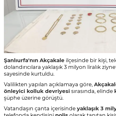
Şanlıurfa'nın
Akçakale
ilçesinde bir kişi, t
dolandırıcılara yaklaşık 3 milyon liralık ziy
sayesinde kurtuldu.
Valilikten yapılan açıklamaya göre,
Akçakal
önleyici
kolluk
devriyesi
sırasında, elinde
şüphe üzerine görüştü.
Vatandaşın çanta içerisinde
yaklaşık 3 mily
telefonda kendisini
polis
olarak tanıtan kiş