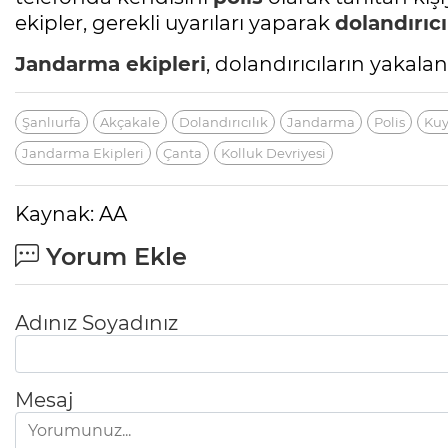
ekipler, gerekli uyarıları yaparak
dolandırıcı
Jandarma
ekipleri
, dolandırıcıların yakala
Şanlıurfa
Akçakale
Dolandırıcılık
Jandarma
Polis
Kuy
Jandarma Ekipleri
Çanta
Kolluk Devriyesi
Kaynak: AA
Yorum Ekle
Adınız Soyadınız
Mesaj