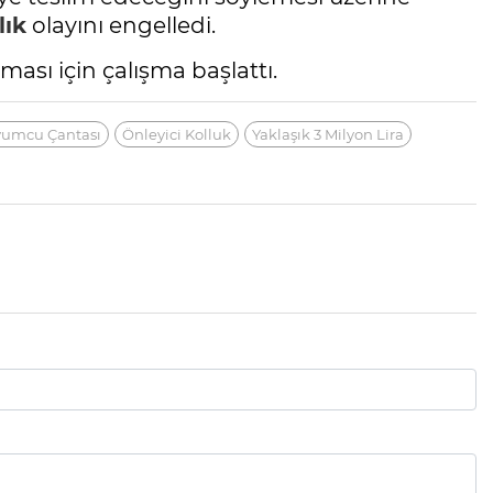
lık
olayını engelledi.
nması için çalışma başlattı.
umcu Çantası
Önleyici Kolluk
Yaklaşık 3 Milyon Lira