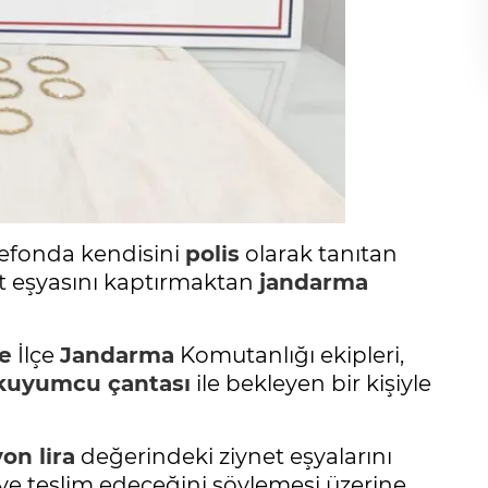
elefonda kendisini
polis
olarak tanıtan
net eşyasını kaptırmaktan
jandarma
e
İlçe
Jandarma
Komutanlığı ekipleri,
kuyumcu çantası
ile bekleyen bir kişiyle
on lira
değerindeki ziynet eşyalarını
iye teslim edeceğini söylemesi üzerine