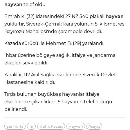
hayvan
telef oldu.
Emrah K. (32) idaresindeki 27 NZ 540 plakalı
hayvan
yüklü
tır
, Siverek-Çermik kara yolunun 5. kilometresi
Bayırözü Mahallesi'nde şarampole devrildi.
Kazada sürücü ile Mehmet B. (29) yaralandı.
İhbar üzerine bölgeye sağlık, itfaiye ve jandarma
ekipleri sevk edildi.
Yaralılar, 112 Acil Sağlık ekiplerince Siverek Devlet
Hastanesine kaldırıldı.
Tırda bulunan büyükbaş hayvanlar itfaiye
ekiplerince çıkarılırken 5 hayvanın telef olduğu
belirlendi.
Şanlıurfa
Tır
Trafik Kazası
Hayvan
Asayiş