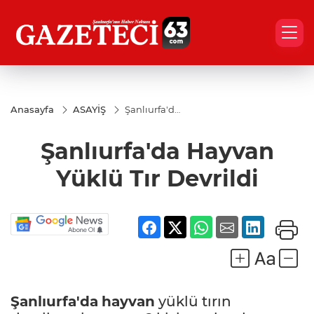
Anasayfa
ASAYİŞ
Şanlıurfa'da
Hayvan
Yüklü Tır
Şanlıurfa'da Hayvan
Devrildi
Yüklü Tır Devrildi
Şanlıurfa'da
hayvan
yüklü tırın