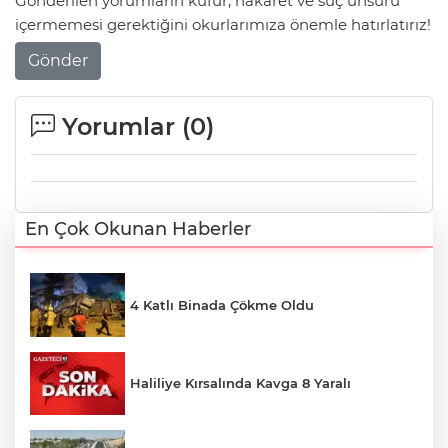
Gönderilen yorumların küfür, hakaret ve suç unsuru
içermemesi gerektiğini okurlarımıza önemle hatırlatırız!
Gönder
Yorumlar (
0
)
En Çok Okunan Haberler
4 Katlı Binada Çökme Oldu
Haliliye Kırsalında Kavga 8 Yaralı