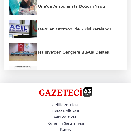
Urfa’da Ambulansta Doğum Yaptı
Devrilen Otomobilde 3 Kişi Yaralandı
Haliliye'den Gençlere Büyük Destek
Çok Sayıda Ürün Ele Geçirildi
Hikmet Başak’tan Ulaşım Çalışması
Gizlilik Politikası
Çerez Politikası
Veri Politikası
Atatürk Bulvarında Asfalt Yenileniyor
Kullanım Şartnamesi
Künye