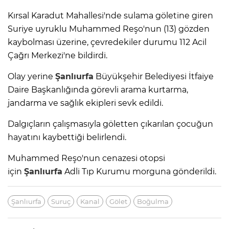
Kırsal Karadut Mahallesi'nde sulama göletine giren
Suriye uyruklu Muhammed Reşo'nun (13) gözden
kaybolması üzerine, çevredekiler durumu 112 Acil
Çağrı Merkezi'ne bildirdi.
Olay yerine
Şanlıurfa
Büyükşehir Belediyesi İtfaiye
Daire Başkanlığında görevli arama kurtarma,
jandarma ve sağlık ekipleri sevk edildi.
Dalgıçların çalışmasıyla göletten çıkarılan çocuğun
hayatını kaybettiği belirlendi.
Muhammed Reşo'nun cenazesi otopsi
için
Şanlıurfa
Adli Tıp Kurumu morguna gönderildi.
Şanlıurfa
Suruç
Kanal
Gölet
Boğulma