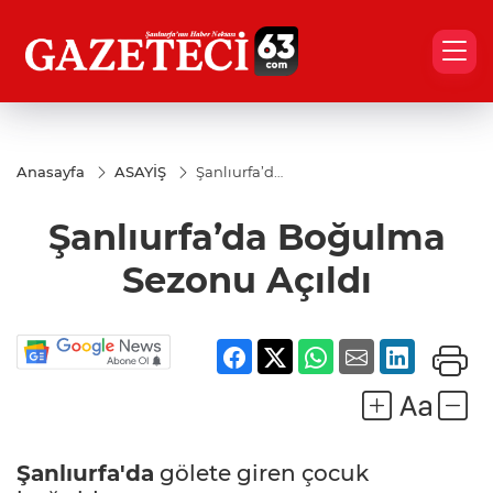
Anasayfa
ASAYİŞ
Şanlıurfa’da
Boğulma
Sezonu
Şanlıurfa’da Boğulma
Açıldı
Sezonu Açıldı
Şanlıurfa'da
gölete giren çocuk