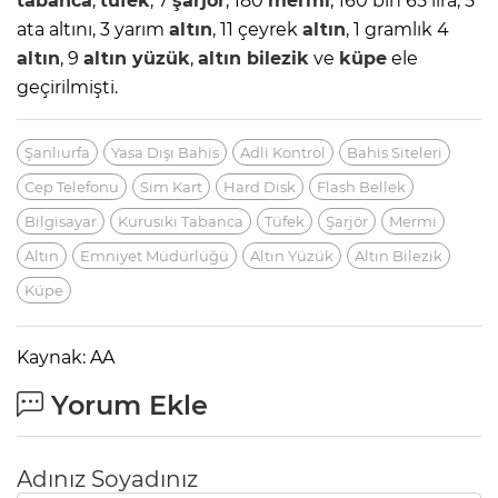
tabanca
,
tüfek
, 7
şarjör
, 180
mermi
, 160 bin 65 lira, 5
ata altını, 3 yarım
altın
, 11 çeyrek
altın
, 1 gramlık 4
altın
, 9
altın
yüzük
,
altın
bilezik
ve
küpe
ele
geçirilmişti.
Şanlıurfa
Yasa Dışı Bahis
Adli Kontrol
Bahis Siteleri
Cep Telefonu
Sim Kart
Hard Disk
Flash Bellek
Bilgisayar
Kurusıkı Tabanca
Tüfek
Şarjör
Mermi
Altın
Emniyet Müdürlüğü
Altın Yüzük
Altın Bilezik
Küpe
Kaynak: AA
Yorum Ekle
Adınız Soyadınız