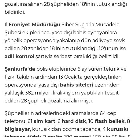
gözaltına alınan 28 şüpheliden 18'inin tutuklandığı
bildirildi.
İl
Emniyet Müdürlüğü
Siber Suçlarla Mücadele
Şubesi ekiplerince, yasa dışı bahis oynayanlara
yönelik operasyonda yakalanıp dün adliyeye sevk
edilen 28 zanlıdan 18'inin tutuklandığı, 10'unun ise
adli kontrol
şartıyla serbest bırakıldığı belirtildi.
Şanlıurfa'da
polis ekiplerince 6 ay süren teknik ve
fiziki takibin ardından 13 Ocak'ta gerçekleştirilen
operasyonda, yasa dışı
bahis siteleri
üzerinden
yaklaşık 382 milyon liralık işlem yaptıkları tespit
edilen 28 şüpheli gözaltına alınmıştı.
Şüphelilerin adreslerindeki aramalarda 64 cep
telefonu, 61
sim kart
, 6
hard disk
, 10
flash bellek
, 8
bilgisayar
, kurusıkıdan bozma tabanca, 4
kurusıkı