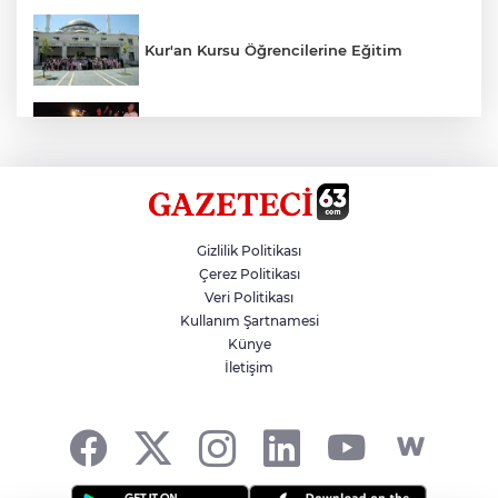
Kur'an Kursu Öğrencilerine Eğitim
Otomobil Eşeğe Çarptı 4 Yaralı
Siverek’te Mahmut Gülel Dönemi
Gizlilik Politikası
Çerez Politikası
Veri Politikası
Filistin Konvoyuna Coşkulu Karşılama
Kullanım Şartnamesi
Künye
İletişim
Kazada 1 Kişi Öldü, 1 Kişi Yaralandı