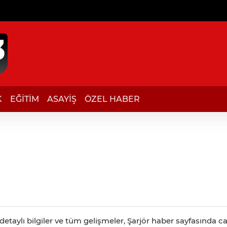
K
EĞİTİM
ASAYİŞ
ÖZEL HABER
etaylı bilgiler ve tüm gelişmeler, Şarjör haber sayfasında can