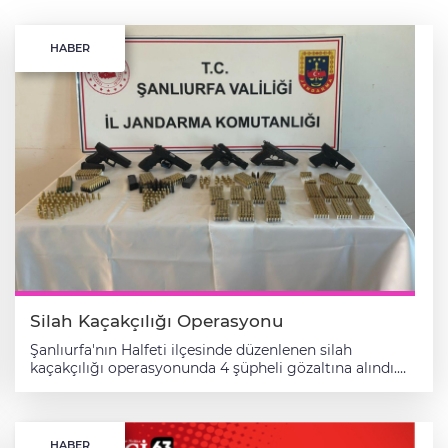
HABER
Silah Kaçakçılığı Operasyonu
Şanlıurfa'nın Halfeti ilçesinde düzenlenen silah
kaçakçılığı operasyonunda 4 şüpheli gözaltına alındı.
Valilikten yapılan açıklamaya göre, İl Jandarma
Komutanlığı ekiplerince, yasa dışı silahlanmayla
mücadele kapsamında yapılan çalışmalarda, "genel
güvenliği tehlikeye soktuğu" tespit edilen 4 şüphelinin
HABER