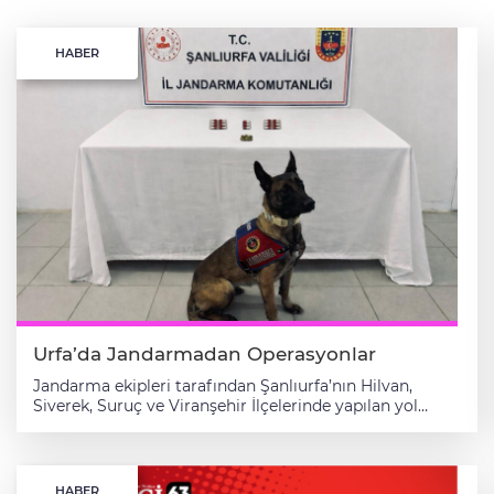
HABER
Urfa’da Jandarmadan Operasyonlar
Jandarma ekipleri tarafından Şanlıurfa’nın Hilvan,
Siverek, Suruç ve Viranşehir İlçelerinde yapılan yol
kontrol ve operasyonlarda çeşitli uyuşturucu madde ve
silah ele geçirildi. Şanlıurfa Valiliği tarafından konuya
ilişkin yapılan resmi açıklamada şu ifadelere yer verildi.
"Şanlıurfa İl Jandarma Komutanlığı tarafından
HABER