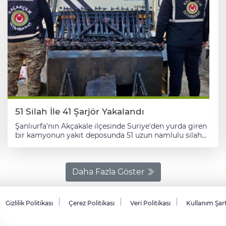
51 Silah İle 41 Şarjör Yakalandı
Şanlıurfa'nın Akçakale ilçesinde Suriye'den yurda giren
bir kamyonun yakıt deposunda 51 uzun namlulu silah
ile 41 şarjör ele geçirildi. Akçakale Kaymakamlığından
yapılan yazılı açıklamaya göre, Akçakale Gümrük
Muhafaza Kaçakçılık ve İstihbarat Müdürlüğü
ekiplerince Suriye'den Türkiye'ye giriş yapan şüpheli bir
Daha Fazla Göster
kamyonda detaylı arama yapıldı. Kamyonun yakıt
deposunda 51 uzun namlulu silah ile 41 şarjör ele
geçirildi. Kamyon sürücüsü A.B. gözaltına alındı.
Gizlilik Politikası
Çerez Politikası
Veri Politikası
Kullanım Şar