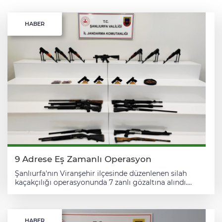
HABER
9 Adrese Eş Zamanlı Operasyon
Şanlıurfa'nın Viranşehir ilçesinde düzenlenen silah
kaçakçılığı operasyonunda 7 zanlı gözaltına alındı.
Şanlıurfa Valiliğinden yapılan açıklamaya göre,
Viranşehir Cumhuriyet Başsavcılığının talimatları
kapsamında İl Jandarma Komutanlığı ekiplerince
belirlenen 9 adrese eş zamanlı operasyon düzenlendi.
HABER