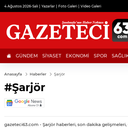
4 Ağustos 2026-Salı
Yazarlar
Foto Galeri
Video Galeri
GÜNDEM
SİYASET
EKONOMİ
SPOR
SAĞLI
Anasayfa
Haberler
Şarjör
#Şarjör
gazeteci63.com - Şarjör haberleri, son dakika gelişmeleri, d