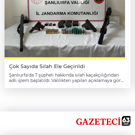
siteleri üzerinden yaklaşık 382 milyon liralık işlem
yaptıkları tespit edilen 28 şüpheli gözaltına alınmıştı.
Şüphelilerin adreslerindeki aramalarda 64 cep telefonu,
61 sim kart, 6 hard disk, 10 flash bellek, 8 bilgisayar,
kurusıkıdan bozma tabanca, 4 kurusıkı tabanca, tüfek, 7
şarjör, 180 mermi, 160 bin 65 lira, 5 ata altını, 3 yarım
altın, 11 çeyrek altın, 1 gramlık 4 altın, 9 altın yüzük, altın
bilezik ve küpe ele geçirilmişti.
Çok Sayıda Silah Ele Geçirildi
Şanlıurfa'da 7 şüpheli hakkında silah kaçakçılığından
adli işlem başlatıldı. Valilikten yapılan açıklamaya göre,
İl Jandarma Komutanlığı tarafından yasa dışı ve
ruhsatsız silahlanmayla mücadele kapsamında çalışma
yapıldı. Ekiplerce, 8-9 ocak tarihlerinde Siverek, Halfeti
ve Birecik ilçelerinde yapılan denetimlerde 3 ruhsatsız
tabanca, 3 ruhsatsız av tüfeği, 64 fişek ve 7 şarjör ele
geçirildi. 7 şüpheli hakkında adli işlem başlatıldı.