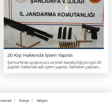
yapılan aramalarda, 64 cep telefonu, 61 sim kart, 6 hard
disk, 10 flash bellek, 8 bilgisayar, kurusıkıdan bozma
tabanca, 4 kurusıkı tabanca, tüfek, 7 şarjör, 180 mermi,
160 bin 65 lira, 5 ata altını, 3 yarım altın, 11 çeyrek altın, 1
gramlık 4 altın, 9 altın yüzük, altın bilezik ve küpe ele
geçirildi. Zanlıların emniyet müdürlüğündeki işlemleri
sürüyor.
20 Kişi Hakkında İşlem Yapıldı
Şanlıurfa'da uyuşturucu ve silah kaçakçılığıyla ilgili 20
şüpheli hakkında adli işlem yapıldı. Valilikten yapılan
açıklamaya göre, İl Jandarma Komutanlığı ekiplerince
uyuşturucu ve silah kaçakçılığıyla mücadele
kapsamında Karaköprü, Haliliye ve Eyyübiye ilçelerinde
operasyon gerçekleştirildi. İlçe Jandarma Komutanlığı
ekiplerinin de katıldığı çalışmalarda, 5 ruhsatsız
tabanca, 2 av tüfeği, 6 şarjör, 78 mermi, 49 gram
sentetik uyuşturucu, 10 sentetik ecza hap, 10 gram
tnamesi
Künye
İletişim
esrar, 9 uyuşturucu madde tüketiminde kullanılan
aparat ile çok sayıda uyuşturucu madde üretiminde ve
ticaretinde kullanılan materyal ele geçirildi. Ekiplerce