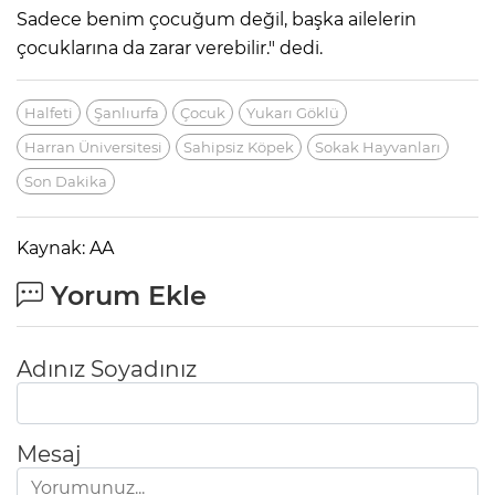
Sadece benim çocuğum değil, başka ailelerin
çocuklarına da zarar verebilir." dedi.
Halfeti
Şanlıurfa
Çocuk
Yukarı Göklü
Harran Üniversitesi
Sahipsiz Köpek
Sokak Hayvanları
Son Dakika
Kaynak: AA
Yorum Ekle
Adınız Soyadınız
Mesaj