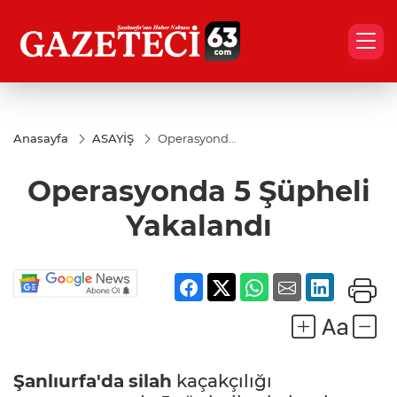
Anasayfa
ASAYİŞ
Operasyonda
5 Şüpheli
Yakalandı
Operasyonda 5 Şüpheli
Yakalandı
Şanlıurfa'da
silah
kaçakçılığı