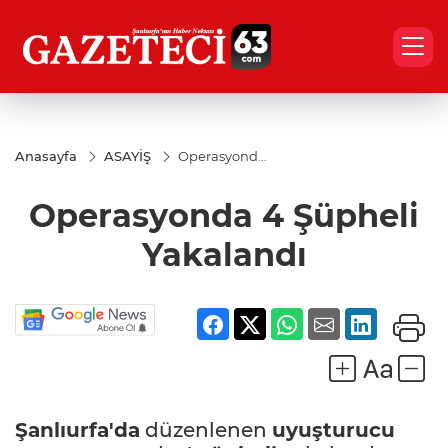
Anasayfa
ASAYİŞ
Operasyonda
4 Şüpheli
Yakalandı
Operasyonda 4 Şüpheli
Yakalandı
Şanlıurfa'da
düzenlenen
uyuşturucu