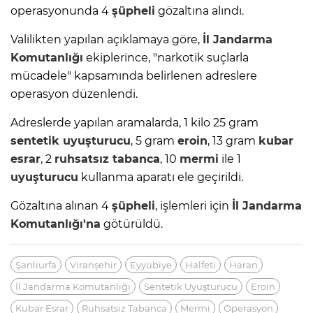
operasyonunda 4
şüpheli
gözaltına alındı.
Valilikten yapılan açıklamaya göre,
İl
Jandarma
Komutanlığı
ekiplerince, "narkotik suçlarla
mücadele" kapsamında belirlenen adreslere
operasyon düzenlendi.
Adreslerde yapılan aramalarda, 1 kilo 25 gram
sentetik
uyuşturucu
, 5 gram
eroin
, 13 gram
kubar
esrar
, 2
ruhsatsız tabanca
, 10
mermi
ile 1
uyuşturucu
kullanma aparatı ele geçirildi.
Gözaltına alınan 4
şüpheli
, işlemleri için
İl
Jandarma
Komutanlığı'na
götürüldü.
Şanlıurfa
Viranşehir
Eyyübiye
Halfeti
Haran
İl Jandarma Komutanlığı
Sentetik Uyuşturucu
Eroin
Kubar Esrar
Ruhsatsız Tabanca
Mermi
Operasyon