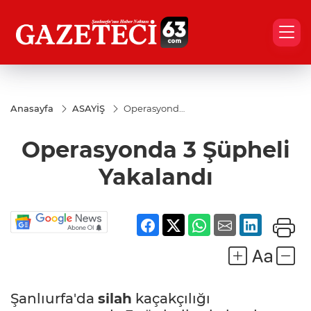
Anasayfa
ASAYİŞ
Operasyonda
3 Şüpheli
Yakalandı
Operasyonda 3 Şüpheli
Yakalandı
Şanlıurfa'da
silah
kaçakçılığı