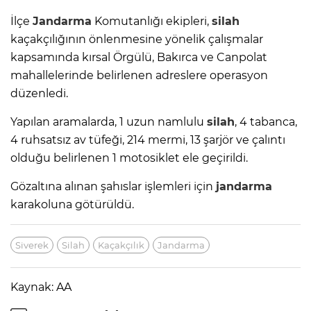
İlçe
Jandarma
Komutanlığı ekipleri,
silah
kaçakçılığının önlenmesine yönelik çalışmalar
kapsamında kırsal Örgülü, Bakırca ve Canpolat
mahallelerinde belirlenen adreslere operasyon
düzenledi.
Yapılan aramalarda, 1 uzun namlulu
silah
, 4 tabanca,
4 ruhsatsız av tüfeği, 214 mermi, 13 şarjör ve çalıntı
olduğu belirlenen 1 motosiklet ele geçirildi.
Gözaltına alınan şahıslar işlemleri için
jandarma
karakoluna götürüldü.
Siverek
Silah
Kaçakçılık
Jandarma
Kaynak: AA