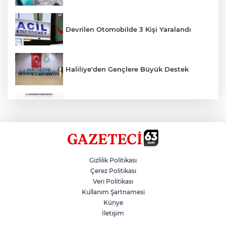
Devrilen Otomobilde 3 Kişi Yaralandı
Haliliye'den Gençlere Büyük Destek
Çok Sayıda Ürün Ele Geçirildi
Hikmet Başak’tan Ulaşım Çalışması
Gizlilik Politikası
Çerez Politikası
Veri Politikası
Atatürk Bulvarında Asfalt Yenileniyor
Kullanım Şartnamesi
Künye
İletişim